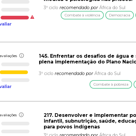
3º ciclo
recomendado por
África do Sul
Combate à violência
Democracia
valiar
145. Enfrentar os desafios de água 
avaliações
plena implementação do Plano Naci
3º ciclo
recomendado por
África do Sul
Combate à pobreza
valiar
217. Desenvolver e implementar po
avaliações
infantil, subnutrição, saúde, educ
para povos indígenas
3º ciclo
recomendado por
África do Sul