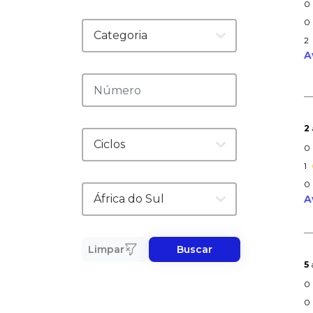
0
0
2
A
2
0
1
0
A
Limpar
Buscar
5
0
0