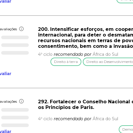
valiar
200. Intensificar esforços, em coo
avaliações
internacional, para deter o desmata
recursos nacionais em terras de po
consentimento, bem como a invasão 
4º ciclo
recomendado por
África do Sul
Direito à terra
Direito ao Desenvolviment
valiar
292. Fortalecer o Conselho Nacional
avaliações
os Princípios de Paris.
4º ciclo
recomendado por
África do Sul
Democ
valiar