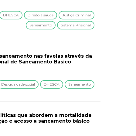
DHESCA
Direito à saúde
Justiça Criminal
Saneamento
Sistema Prisional
e saneamento nas favelas através da
onal de Saneamento Básico
Desigualdade social
DHESCA
Saneamento
líticas que abordem a mortalidade
ação e acesso a saneamento básico