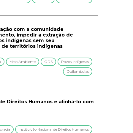
peração com a comunidade
mento, impedir a extração de
vos indígenas sem seu
de territórios indígenas
o
Meio Ambiente
ODS
Povos indígenas
Quilombolas
 de Direitos Humanos e alinhá-lo com
racia
Instituição Nacional de Direitos Humanos