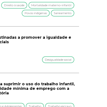
Direito à saúde
Mortalidade materno-infantil
Povos indígenas
Saneamento
destinadas a promover a igualdade e
ciais
Desigualdade social
 suprimir o uso do trabalho infantil,
a idade mínima de emprego com a
tória
s e Adolescentes
Trabalho
Trabalho escravo