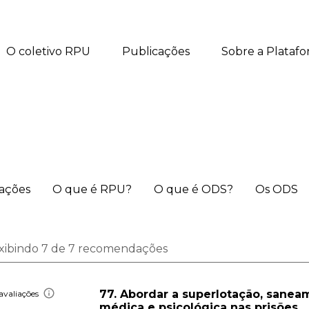
O coletivo RPU
Publicações
Sobre a Plataf
iações
O que é RPU?
O que é ODS?
Os ODS
xibindo 7 de 7 recomendações
77. Abordar a superlotação, saneam
avaliações
médica e psicológica nas prisões.