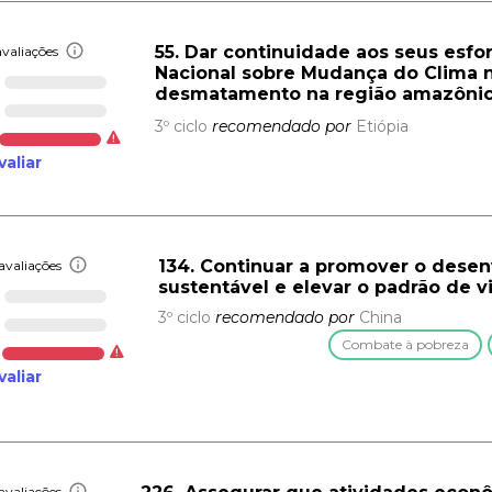
55. Dar continuidade aos seus esfo
valiações
Nacional sobre Mudança do Clima n
desmatamento na região amazônic
3º ciclo
recomendado por
Etiópia
valiar
134. Continuar a promover o dese
avaliações
sustentável e elevar o padrão de 
3º ciclo
recomendado por
China
Combate à pobreza
valiar
avaliações