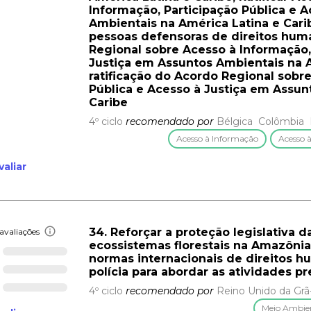
Informação, Participação Pública e 
Ambientais na América Latina e Cari
pessoas defensoras de direitos huma
Regional sobre Acesso à Informação,
Justiça em Assuntos Ambientais na A
ratificação do Acordo Regional sobr
Pública e Acesso à Justiça em Assun
Caribe
4º ciclo
recomendado por
Bélgica
Colômbia
Acesso à Informação
Acesso à
valiar
34. Reforçar a proteção legislativa d
avaliações
ecossistemas florestais na Amazôni
normas internacionais de direitos 
polícia para abordar as atividades p
4º ciclo
recomendado por
Reino Unido da Grã
Meio Ambie