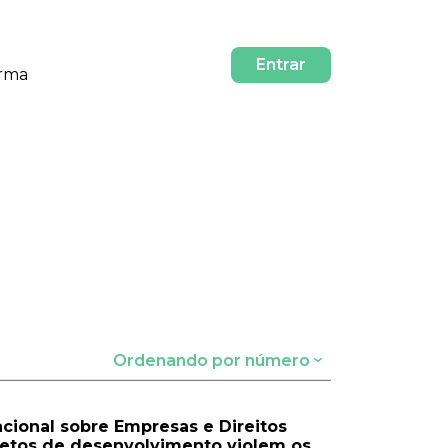
Entrar
orma
Ordenando por número
cional sobre Empresas e Direitos
ojetos de desenvolvimento violem os