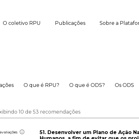
O coletivo RPU
Publicações
Sobre a Plataf
iações
O que é RPU?
O que é ODS?
Os ODS
xibindo 10 de 53 recomendações
51. Desenvolver um Plano de Ação Na
avaliações
Humanos, a fim de evitar que os pr