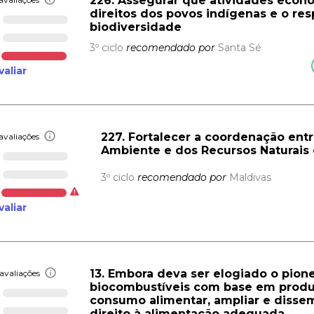
226. Assegurar que atividades econ
direitos dos povos indígenas e o re
biodiversidade
3º ciclo
recomendado por
Santa Sé
valiar
227. Fortalecer a coordenação entre
avaliações
Ambiente e dos Recursos Naturais 
3º ciclo
recomendado por
Maldivas
valiar
13. Embora deva ser elogiado o pione
avaliações
biocombustíveis com base em produt
consumo alimentar, ampliar e dissem
direito à alimentação adequada