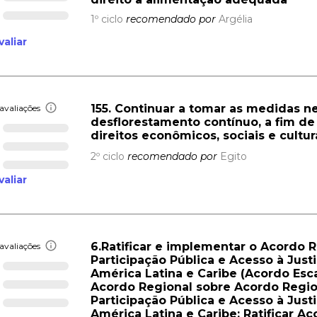
1º ciclo
recomendado por
Argélia
valiar
155. Continuar a tomar as medidas ne
avaliações
desflorestamento contínuo, a fim de 
direitos econômicos, sociais e cultur
2º ciclo
recomendado por
Egito
valiar
6.Ratificar e implementar o Acordo 
avaliações
Participação Pública e Acesso à Jus
América Latina e Caribe (Acordo Esca
Acordo Regional sobre Acordo Regio
Participação Pública e Acesso à Jus
América Latina e Caribe; Ratificar A