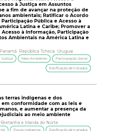
Acesso à Justiça em Assuntos
be a fim de avançar na proteção de
nos ambientais; Ratificar o Acordo
 Participação Pública e Acesso à
mérica Latina e Caribe; Promover a
e Acesso à Informação, Participação
tos Ambientais na América Latina e
Panamá
República Tcheca
Uruguai
 Justiça
Meio Ambiente
Participação Social
Ratificação de tratados
as terras indígenas e dos
a em conformidade com as leis e
humanos, e aumentar a presença da
rejudiciais ao meio ambiente
-Bretanha e Irlanda do Norte
nte
Povos indígenas
Ratificação de tratados