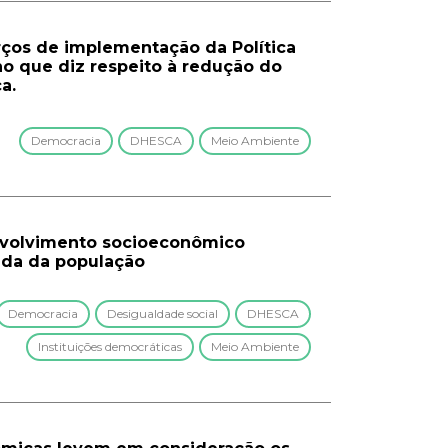
rços de implementação da Política
o que diz respeito à redução do
a.
Democracia
DHESCA
Meio Ambiente
nvolvimento socioeconômico
vida da população
Democracia
Desigualdade social
DHESCA
Instituições democráticas
Meio Ambiente