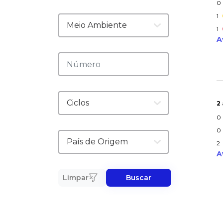
0
1
1
A
2
0
0
2
A
Limpar
Buscar