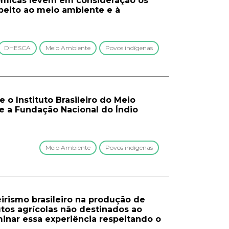
ômicas levem em consideração os
speito ao meio ambiente e à
DHESCA
Meio Ambiente
Povos indígenas
 o Instituto Brasileiro do Meio
e a Fundação Nacional do Índio
Meio Ambiente
Povos indígenas
irismo brasileiro na produção de
os agrícolas não destinados ao
inar essa experiência respeitando o