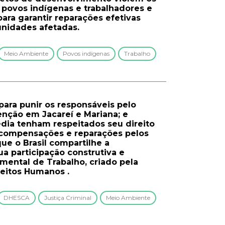
, povos indígenas e trabalhadores e
ra garantir reparações efetivas
unidades afetadas.
Meio Ambiente
Povos indígenas
Trabalho
para punir os responsáveis pelo
nção em Jacareí e Mariana; e
édia tenham respeitados seu direito
 a compensações e reparações pelos
 o Brasil compartilhe a
ua participação construtiva e
mental de Trabalho, criado pela
eitos Humanos .
DHESCA
Justiça Criminal
Meio Ambiente