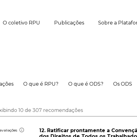
O coletivo RPU
Publicações
Sobre a Plataf
iações
O que é RPU?
O que é ODS?
Os ODS
xibindo 10 de 307 recomendações
12. Ratificar prontamente a Convençã
avaliações
dos Direitos de Todos os Trabalhad