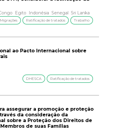
Congo
Egito
Indonésia
Senegal
Sri Lanka
Migrações
Ratificação de tratados
Trabalho
cional ao Pacto Internacional sobre
ais
DHESCA
Ratificação de tratados
ara assegurar a promoção e proteção
através da consideração da
al sobre a Proteção dos Direitos de
 Membros de suas Famílias