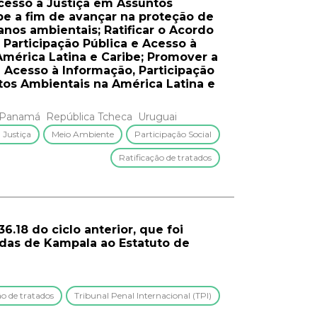
Acesso à Justiça em Assuntos
be a fim de avançar na proteção de
nos ambientais; Ratificar o Acordo
 Participação Pública e Acesso à
mérica Latina e Caribe; Promover a
e Acesso à Informação, Participação
tos Ambientais na América Latina e
Panamá
República Tcheca
Uruguai
 Justiça
Meio Ambiente
Participação Social
Ratificação de tratados
.18 do ciclo anterior, que foi
endas de Kampala ao Estatuto de
ão de tratados
Tribunal Penal Internacional (TPI)