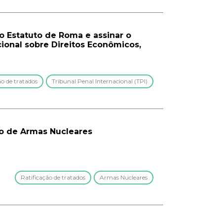
o Estatuto de Roma e assinar o
cional sobre Direitos Econômicos,
ão de tratados
Tribunal Penal Internacional (TPI)
ção de Armas Nucleares
Ratificação de tratados
Armas Nucleares