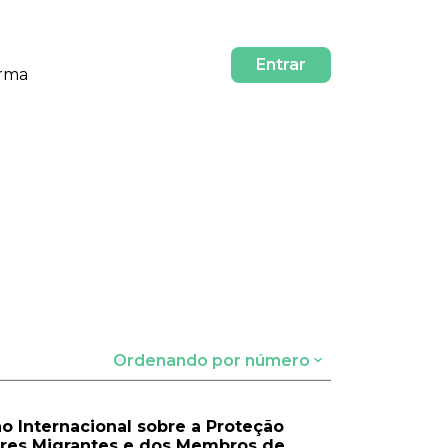
Entrar
orma
Ordenando por número
o Internacional sobre a Proteção
ores Migrantes e dos Membros de