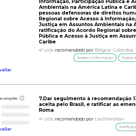
Informação, Participação Pública e 
Ambientais na América Latina e Cari
pessoas defensoras de direitos huma
Regional sobre Acesso à Informação,
Justiça em Assuntos Ambientais na A
ratificação do Acordo Regional sobr
Pública e Acesso à Justiça em Assun
Caribe
4º ciclo
recomendado por
Bélgica
Colômbia
Acesso à Informação
Acesso à
valiar
7.Dar seguimento à recomendação 136
avaliações
aceita pelo Brasil, e ratificar as em
Roma
4º ciclo
recomendado por
Liechtenstein
Ratificaç
valiar