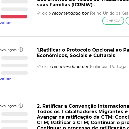
suas Famílias (ICRMW) .
4º ciclo
recomendado por
Reino Unido da Grã
DHESCA
valiar
1.Ratificar o Protocolo Opcional ao P
avaliações
Econômicos, Sociais e Culturais
4º ciclo
recomendado por
Finlândia
Portugal
valiar
2. Ratificar a Convenção Internacion
avaliações
Todos os Trabalhadores Migrantes e
Avançar na ratificação da CTM; Concl
CTM; Ratificar a CTM; Continuar o pr
Continuar o processo de ratificação 