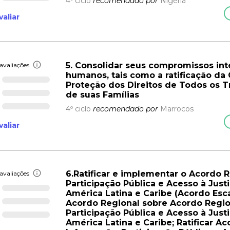
4º ciclo
recomendado por
Nigéria
valiar
5. Consolidar seus compromissos int
avaliações
humanos, tais como a ratificação da
Proteção dos Direitos de Todos os 
de suas Famílias
4º ciclo
recomendado por
Marrocos
valiar
6.Ratificar e implementar o Acordo 
avaliações
Participação Pública e Acesso à Jus
América Latina e Caribe (Acordo Esca
Acordo Regional sobre Acordo Regio
Participação Pública e Acesso à Jus
América Latina e Caribe; Ratificar A