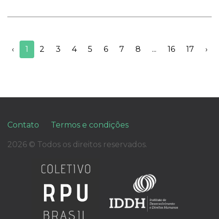
‹
1
2
3
4
5
6
7
8
...
16
17
›
Contato
Termos e condições
2026 © Todos os direitos reservados.