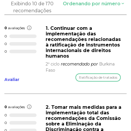
Exibindo 10 de 170
Ordenando por número
recomendações
1. Continuar com a
0
avaliações
implementação das
0
recomendações relacionadas
0
à ratificação de instrumentos
internacionais de direitos
0
humanos
2º ciclo
recomendado por
Burkina
Faso
Ratificação de tratados
Avaliar
2. Tomar mais medidas para a
0
avaliações
implementação total das
0
recomendações da Comissão
0
sobre a Eliminação da
Discriminação contra a
0