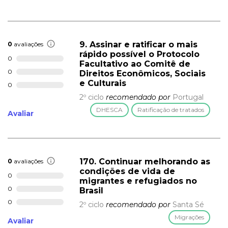
9. Assinar e ratificar o mais
0
avaliações
rápido possível o Protocolo
0
Facultativo ao Comitê de
0
Direitos Econômicos, Sociais
e Culturais
0
2º ciclo
recomendado por
Portugal
DHESCA
Ratificação de tratados
Avaliar
170. Continuar melhorando as
0
avaliações
condições de vida de
0
migrantes e refugiados no
0
Brasil
0
2º ciclo
recomendado por
Santa Sé
Migrações
Avaliar