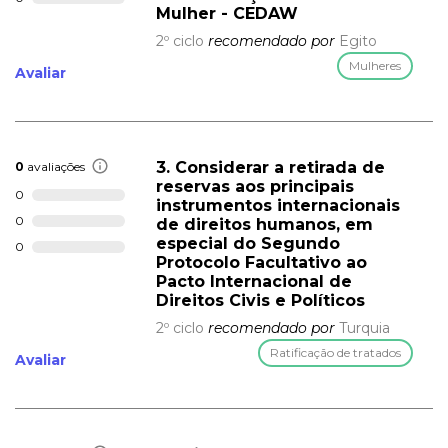
Mulher - CEDAW
2º ciclo
recomendado por
Egito
Mulheres
Avaliar
3. Considerar a retirada de
0
avaliações
reservas aos principais
0
instrumentos internacionais
0
de direitos humanos, em
especial do Segundo
0
Protocolo Facultativo ao
Pacto Internacional de
Direitos Civis e Políticos
2º ciclo
recomendado por
Turquia
Ratificação de tratados
Avaliar