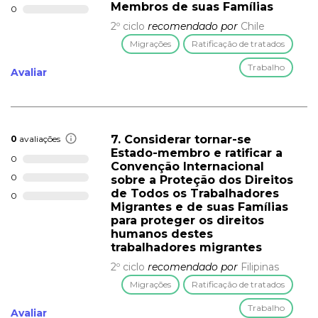
Membros de suas Famílias
0
2º ciclo
recomendado por
Chile
Migrações
Ratificação de tratados
Trabalho
Avaliar
7. Considerar tornar-se
0
avaliações
Estado-membro e ratificar a
0
Convenção Internacional
0
sobre a Proteção dos Direitos
de Todos os Trabalhadores
0
Migrantes e de suas Famílias
para proteger os direitos
humanos destes
trabalhadores migrantes
2º ciclo
recomendado por
Filipinas
Migrações
Ratificação de tratados
Trabalho
Avaliar