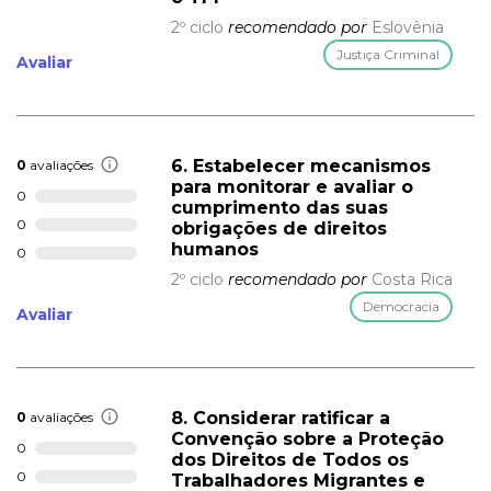
2º ciclo
recomendado por
Eslovênia
Justiça Criminal
Avaliar
6. Estabelecer mecanismos
0
avaliações
para monitorar e avaliar o
0
cumprimento das suas
0
obrigações de direitos
humanos
0
2º ciclo
recomendado por
Costa Rica
Democracia
Avaliar
8. Considerar ratificar a
0
avaliações
Convenção sobre a Proteção
0
dos Direitos de Todos os
0
Trabalhadores Migrantes e