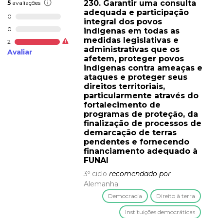
230. Garantir uma consulta
5
avaliações
adequada e participação
0
integral dos povos
0
indígenas em todas as
medidas legislativas e
2
administrativas que os
Avaliar
afetem, proteger povos
indígenas contra ameaças e
ataques e proteger seus
direitos territoriais,
particularmente através do
fortalecimento de
programas de proteção, da
finalização de processos de
demarcação de terras
pendentes e fornecendo
financiamento adequado à
FUNAI
3º ciclo
recomendado por
Alemanha
Democracia
Direito à terra
Instituições democráticas