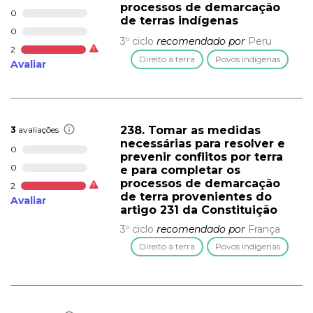
processos de demarcação
0
de terras indígenas
0
3º ciclo
recomendado por
Peru
2
Direito à terra
Povos indígenas
Avaliar
238. Tomar as medidas
3
avaliações
necessárias para resolver e
0
prevenir conflitos por terra
0
e para completar os
processos de demarcação
2
de terra provenientes do
Avaliar
artigo 231 da Constituição
3º ciclo
recomendado por
França
Direito à terra
Povos indígenas