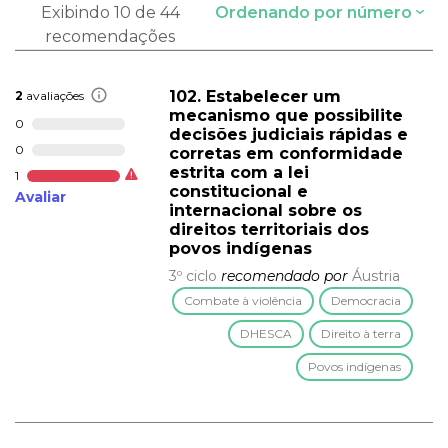
Exibindo 10 de 44
Ordenando por número
recomendações
102. Estabelecer um
2
avaliações
mecanismo que possibilite
0
decisões judiciais rápidas e
0
corretas em conformidade
estrita com a lei
1
constitucional e
Avaliar
internacional sobre os
direitos territoriais dos
povos indígenas
3º ciclo
recomendado por
Áustria
Combate à violência
Democracia
DHESCA
Direito à terra
Povos indígenas