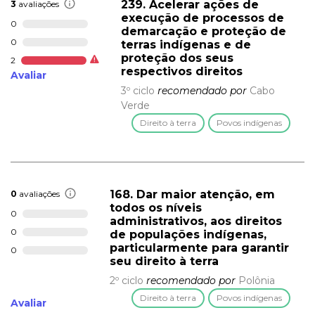
239. Acelerar ações de
3
avaliações
execução de processos de
0
demarcação e proteção de
0
terras indígenas e de
proteção dos seus
2
respectivos direitos
Avaliar
3º ciclo
recomendado por
Cabo
Verde
Direito à terra
Povos indígenas
168. Dar maior atenção, em
0
avaliações
todos os níveis
0
administrativos, aos direitos
0
de populações indígenas,
particularmente para garantir
0
seu direito à terra
2º ciclo
recomendado por
Polônia
Direito à terra
Povos indígenas
Avaliar