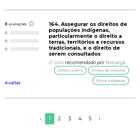
164. Assegurar os direitos de
0
avaliações
populações indígenas,
0
particularmente o direito a
0
terras, territórios e recursos
tradicionais, e o direito de
0
serem consultados
2º ciclo
recomendado por
Noruega
Direito à terra
Direito de consulta
Povos indígenas
Avaliar
‹
1
2
3
4
5
›