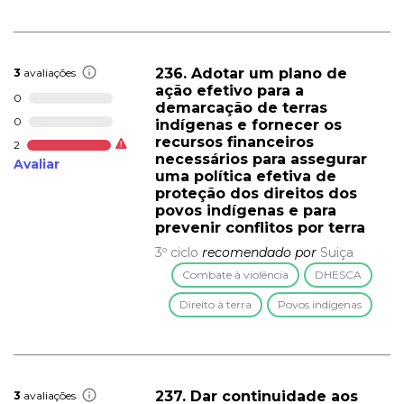
236. Adotar um plano de
3
avaliações
ação efetivo para a
0
demarcação de terras
0
indígenas e fornecer os
recursos financeiros
2
necessários para assegurar
Avaliar
uma política efetiva de
proteção dos direitos dos
povos indígenas e para
prevenir conflitos por terra
3º ciclo
recomendado por
Suiça
Combate à violência
DHESCA
Direito à terra
Povos indígenas
237. Dar continuidade aos
3
avaliações