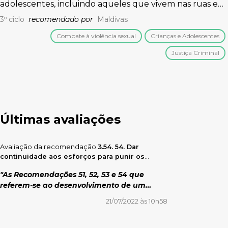
adolescentes, incluindo aqueles que vivem nas ruas e
em abrigos
3º ciclo
recomendado por
Maldivas
Combate à violência sexual
Crianças e Adolescentes
Justiça Criminal
Últimas avaliações
Avaliação da recomendação
3.54. 54. Dar
continuidade aos esforços para punir os
responsáveis pelo rompimento das barreiras
"As Recomendações 51, 52, 53 e 54 que
de contenção em Jacareí e Mariana; e garantir
referem-se ao desenvolvimento de um
que as vítimas dessa tragédia tenham
respeitados seu direito de acesso à justiça e
plano nacional de ação (PNA) sobre
21/07/2022 às 10h58
seu direito a compensações e reparações
empresas e direitos humanos não estão
pelos danos causados. Recomendamos que o
sendo cumpridas. Os PNA falharam em dar
Brasil compartilhe a experiência adquirida
clareza às empresas sobre as