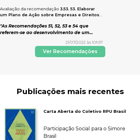
através de sua participação construtiva e
consequências que podem enfrentar se
Avaliação da recomendação
3.53. 53. Elaborar
substantiva no Grupo Intergovernamental de
elas não respeitarem os direitos humanos,
um Plano de Ação sobre Empresas e Direitos
Trabalho, criado pela Resolução 26/9 do
contradizendo, assim, o dever vinculante
Humanos.
Conselho de Direitos Humanos .
"As Recomendações 51, 52, 53 e 54 que
dos Estados de prestar remédios efetivos
referem-se ao desenvolvimento de um
por violações cometidas pelas empresas,
plano nacional de ação (PNA) sobre
bem como a obrigação destas em
21/07/2022 às 10h57
empresas e direitos humanos não estão
participar dos processos de reparação pelos
Ver Recomendações
sendo cumpridas. Os PNA falharam em dar
danos causados. Ademais, inexistem
clareza às empresas sobre as
opções de regulação e meios para superar
consequências que podem enfrentar se
os obstáculos ao acesso à justiça, além de
elas não respeitarem os direitos humanos,
não abordar em seus conteúdos o potencial
contradizendo, assim, o dever vinculante
para o efetivo avanço no desenvolvimento
dos Estados de prestar remédios efetivos
de normas nacionais e de políticas públicas
Publicações mais recentes
por violações cometidas pelas empresas,
de proteção aos direitos humanos contra as
bem como a obrigação destas em
violações cometidas pelas empresas, sem a
participar dos processos de reparação pelos
previsão de responsabilização destas.
danos causados. Ademais, inexistem
Fonte: Relatórios Coletivo RPU Brasil 2022."
Carta Aberta do Coletivo RPU Brasil
opções de regulação e meios para superar
os obstáculos ao acesso à justiça, além de
Participação Social para o Simore
não abordar em seus conteúdos o potencial
Brasil
para o efetivo avanço no desenvolvimento