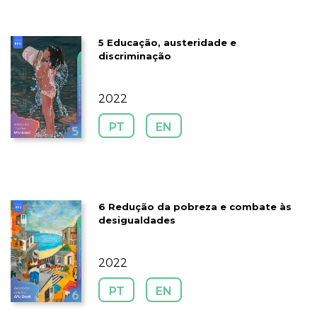
5 Educação, austeridade e
discriminação
2022
PT
EN
6 Redução da pobreza e combate às
desigualdades
2022
PT
EN