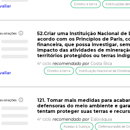
Direito à terra
Instituições d
valiar
52.Criar uma Instituição Nacional d
avaliações
acordo com os Princípios de Paris, 
financeira, que possa investigar, sem
impacto das atividades de mineraç
territórios protegidos ou terras indí
4º ciclo
recomendado por
Costa Rica
Direito à terra
Instituição Nacional de Direi
valiar
121. Tomar mais medidas para acabar
avaliações
defensoras do meio ambiente e garan
tentam proteger suas terras e recur
4º ciclo
recomendado por
Eslováquia
Acesso à Justiça
Defensoras/es de 