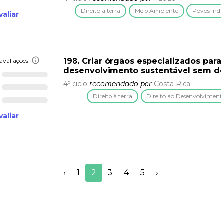
Direito à terra
Meio Ambiente
Povos ind
valiar
198. Criar órgãos especializados pa
avaliações
desenvolvimento sustentável sem d
4º ciclo
recomendado por
Costa Rica
Direito à terra
Direito ao Desenvolvimen
valiar
‹
1
2
3
4
5
›