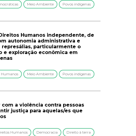
emocráticas
Meio Ambiente
Povos indígenas
e Direitos Humanos independente, de
com autonomia administrativa e
 represálias, particularmente o
ão e exploração econômica em
genas
tos Humanos
Meio Ambiente
Povos indígenas
 com a violência contra pessoas
tir justiça para aquelas/es que
sos
Direitos Humanos
Democracia
Direito à terra