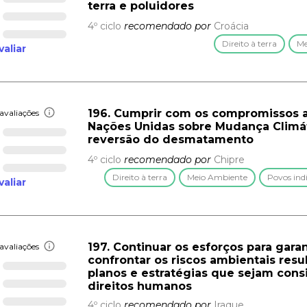
terra e poluidores
4º ciclo
recomendado por
Croácia
Direito à terra
Me
valiar
196. Cumprir com os compromissos 
avaliações
Nações Unidas sobre Mudança Climát
reversão do desmatamento
4º ciclo
recomendado por
Chipre
Direito à terra
Meio Ambiente
Povos ind
valiar
197. Continuar os esforços para gara
avaliações
confrontar os riscos ambientais res
planos e estratégias que sejam cons
direitos humanos
4º ciclo
recomendado por
Iraque