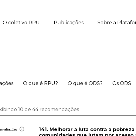
O coletivo RPU
Publicações
Sobre a Plataf
iações
O que é RPU?
O que é ODS?
Os ODS
xibindo 10 de 44 recomendações
141. Melhorar a luta contra a pobreza
avaliações
comunidades que lutam por acesso à 