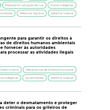
Pessoas em situação de rua
Povos indígenas
lombolas
Reforma Agrária
Sistema Judicial
ngente para garantir os direitos à
ras de direitos humanos ambientais
 e fornecer às autoridades
ara processar as atividades ilegais
Direito à terra
Mecanismos de Direitos Humanos
os indígenas
Quilombolas
Sistema Judicial
ra deter o desmatamento e proteger
s criminais para os grileiros de