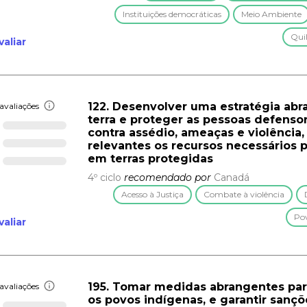
Instituições democráticas
Meio Ambiente
Qui
valiar
122. Desenvolver uma estratégia abra
avaliações
terra e proteger as pessoas defenso
contra assédio, ameaças e violência,
relevantes os recursos necessários p
em terras protegidas
4º ciclo
recomendado por
Canadá
Acesso à Justiça
Combate à violência
Pov
valiar
195. Tomar medidas abrangentes pa
avaliações
os povos indígenas, e garantir sançõe