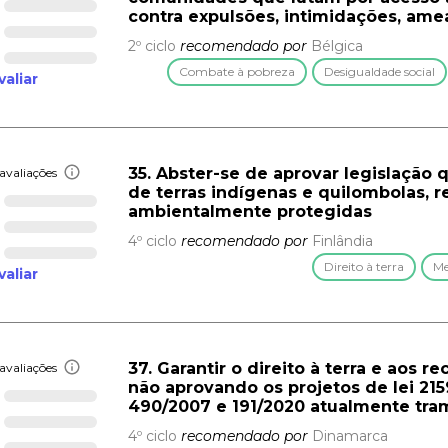
contra expulsões, intimidações, ame
2º ciclo
recomendado por
Bélgica
Combate à pobreza
Desigualdade social
valiar
35. Abster-se de aprovar legislação
avaliações
de terras indígenas e quilombolas, r
ambientalmente protegidas
4º ciclo
recomendado por
Finlândia
Direito à terra
Me
valiar
37. Garantir o direito à terra e aos r
avaliações
não aprovando os projetos de lei 215
490/2007 e 191/2020 atualmente tra
4º ciclo
recomendado por
Dinamarca