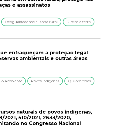
aças e assassinatos
Desigualdade social zona rural
Direito à terra
 que enfraqueçam a proteção legal
eservas ambientais e outras áreas
io Ambiente
Povos indígenas
Quilombolas
ecursos naturais de povos indígenas,
9/2021, 510/2021, 2633/2020,
mitando no Congresso Nacional