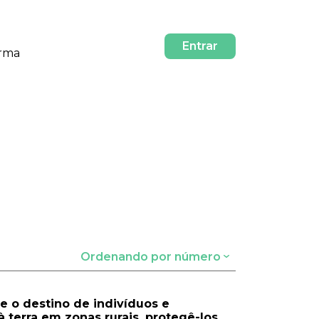
Entrar
orma
Ordenando por número
 e o destino de indivíduos e
terra em zonas rurais, protegê-los