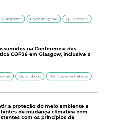
io Ambiente
Povos indígenas
Quilombolas
assumidos na Conferência das
ica COP26 em Glasgow, inclusive a
ígenas
Quilombolas
Ratificação de tratados
ntir a proteção do meio ambiente e
ultantes da mudança climática com
istentes com os princípios de