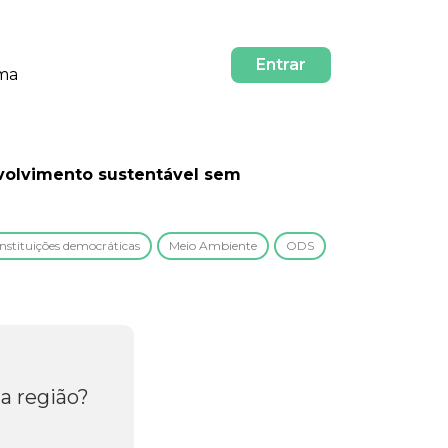
Entrar
rma
nvolvimento sustentável sem
Instituições democráticas
Meio Ambiente
ODS
a região?