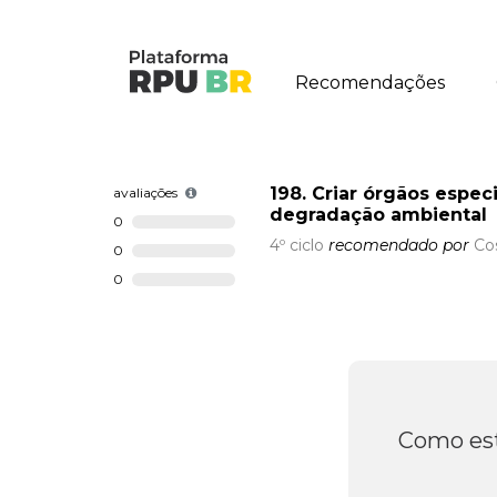
Recomendações
198. Criar órgãos espe
avaliações
degradação ambiental
0
4º ciclo
recomendado por
Co
0
0
Como est