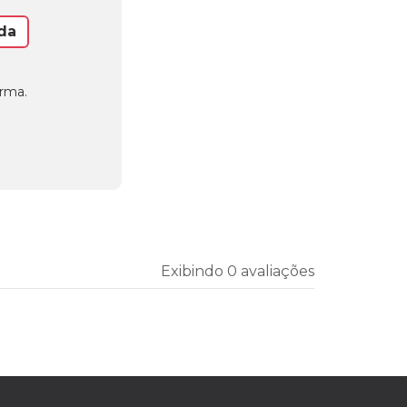
da
orma.
Exibindo 0 avaliações