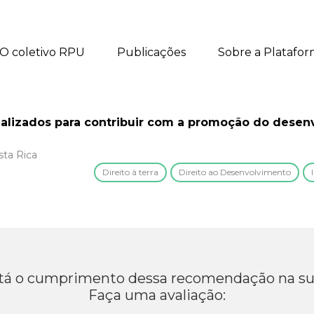
O coletivo RPU
Publicações
Sobre a Platafo
cializados para contribuir com a promoção do dese
sta Rica
Direito à terra
Direito ao Desenvolvimento
á o cumprimento dessa recomendação na su
Faça uma avaliação: