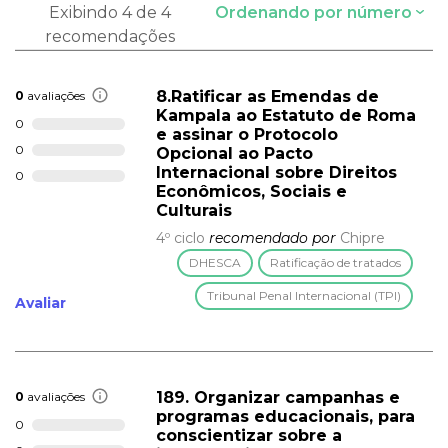
Exibindo 4 de 4
Ordenando por número
recomendações
8.Ratificar as Emendas de
0
avaliações
Kampala ao Estatuto de Roma
0
e assinar o Protocolo
0
Opcional ao Pacto
Internacional sobre Direitos
0
Econômicos, Sociais e
Culturais
4º ciclo
recomendado por
Chipre
DHESCA
Ratificação de tratados
Tribunal Penal Internacional (TPI)
Avaliar
189. Organizar campanhas e
0
avaliações
programas educacionais, para
0
conscientizar sobre a