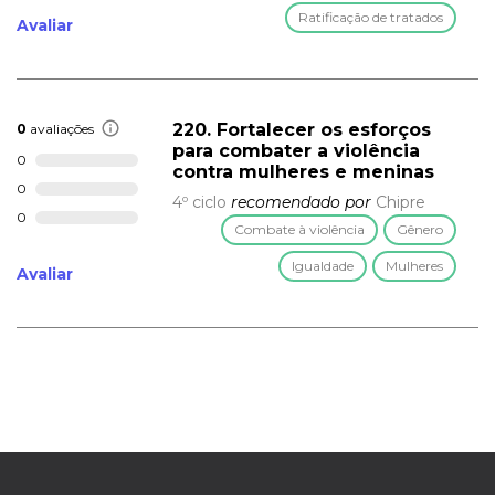
Ratificação de tratados
Avaliar
220. Fortalecer os esforços
0
avaliações
para combater a violência
0
contra mulheres e meninas
0
4º ciclo
recomendado por
Chipre
0
Combate à violência
Gênero
Igualdade
Mulheres
Avaliar