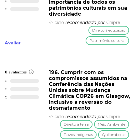
0
importância de todos os
patrimônios culturais em sua
0
diversidade
4º ciclo
recomendado por
Chipre
Direito à educação
Patrimônio cultural
Avaliar
196. Cumprir com os
0
avaliações
compromissos assumidos na
0
Conferência das Nações
0
Unidas sobre Mudança
Climática COP26 em Glasgow,
0
inclusive a reversão do
desmatamento
4º ciclo
recomendado por
Chipre
Direito à terra
Meio Ambiente
Povos indígenas
Quilombolas