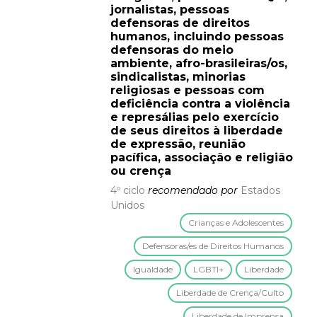
jornalistas, pessoas
defensoras de direitos
humanos, incluindo pessoas
defensoras do meio
ambiente, afro-brasileiras/os,
sindicalistas, minorias
religiosas e pessoas com
deficiência contra a violência
e represálias pelo exercício
de seus direitos à liberdade
de expressão, reunião
pacífica, associação e religião
ou crença
4º ciclo
recomendado por
Estados
Unidos
Crianças e Adolescentes
Defensoras/es de Direitos Humanos
Igualdade
LGBTI+
Liberdade
Liberdade de Crença/Culto
Liberdade de Imprensa