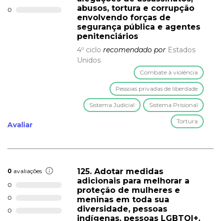
abusos, tortura e corrupção
0
envolvendo forças de
segurança pública e agentes
penitenciários
4º ciclo
recomendado por
Estados
Unidos
Combate à violência
Pessoas privadas de liberdade
Sistema Judicial
Sistema Prisional
Tortura
Avaliar
125. Adotar medidas
0
avaliações
adicionais para melhorar a
0
proteção de mulheres e
0
meninas em toda sua
diversidade, pessoas
0
indígenas, pessoas LGBTQI+,