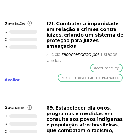
121. Combater a impunidade
0
avaliações
em relação a crimes contra
0
juízes, criando um sistema de
0
proteção para juízes
ameaçados
0
2º ciclo
recomendado por
Estados
Unidos
Accountability
Mecanismos de Direitos Humanos
Avaliar
69. Estabelecer diálogos,
0
avaliações
programas e medidas em
0
consulta aos povos indígenas
0
e população afro-brasileiras,
que combatam o racismo,
0