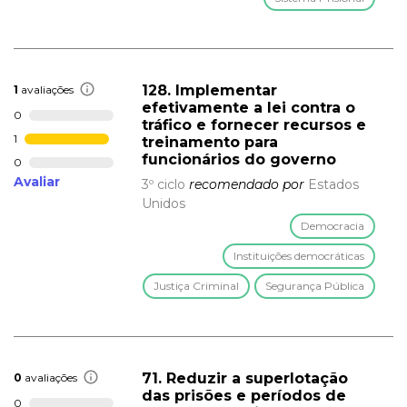
128. Implementar
1
avaliações
efetivamente a lei contra o
0
tráfico e fornecer recursos e
1
treinamento para
funcionários do governo
0
Avaliar
3º ciclo
recomendado por
Estados
Unidos
Democracia
Instituições democráticas
Justiça Criminal
Segurança Pública
71. Reduzir a superlotação
0
avaliações
das prisões e períodos de
0