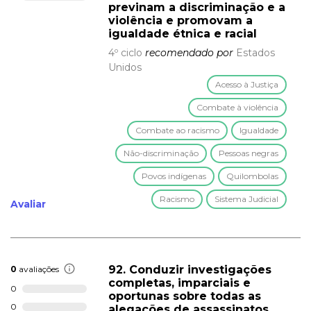
previnam a discriminação e a
violência e promovam a
igualdade étnica e racial
4º ciclo
recomendado por
Estados
Unidos
Acesso à Justiça
Combate à violência
Combate ao racismo
Igualdade
Não-discriminação
Pessoas negras
Povos indígenas
Quilombolas
Racismo
Sistema Judicial
Avaliar
92. Conduzir investigações
0
avaliações
completas, imparciais e
0
oportunas sobre todas as
0
alegações de assassinatos,