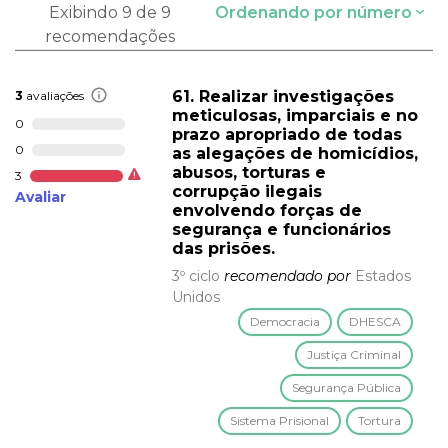
Exibindo 9 de 9
Ordenando por número
recomendações
61. Realizar investigações
3
avaliações
meticulosas, imparciais e no
0
prazo apropriado de todas
0
as alegações de homicídios,
abusos, torturas e
3
corrupção ilegais
Avaliar
envolvendo forças de
segurança e funcionários
das prisões.
3º ciclo
recomendado por
Estados
Unidos
Democracia
DHESCA
Justiça Criminal
Segurança Pública
Sistema Prisional
Tortura