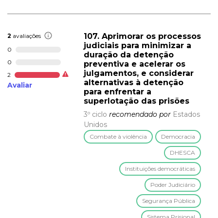
107. Aprimorar os processos
2
avaliações
judiciais para minimizar a
0
duração da detenção
0
preventiva e acelerar os
julgamentos, e considerar
2
alternativas à detenção
Avaliar
para enfrentar a
superlotação das prisões
3º ciclo
recomendado por
Estados
Unidos
Combate à violência
Democracia
DHESCA
Instituições democráticas
Poder Judiciário
Segurança Pública
Sistema Prisional