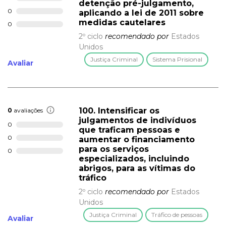
detenção pré-julgamento,
0
aplicando a lei de 2011 sobre
medidas cautelares
0
2º ciclo
recomendado por
Estados
Unidos
Justiça Criminal
Sistema Prisional
Avaliar
100. Intensificar os
0
avaliações
julgamentos de indivíduos
0
que traficam pessoas e
0
aumentar o financiamento
para os serviços
0
especializados, incluindo
abrigos, para as vítimas do
tráfico
2º ciclo
recomendado por
Estados
Unidos
Justiça Criminal
Tráfico de pessoas
Avaliar