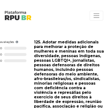
125. Adotar medidas adicionais
avaliações
para melhorar a proteção de
0
mulheres e meninas em toda sua
0
diversidade, pessoas indígenas,
pessoas LGBTQI+, jornalistas,
0
pessoas defensoras de direitos
humanos, incluindo pessoas
defensoras do meio ambiente,
afro-brasileiras/os, sindicalistas,
minorias religiosas e pessoas
com deficiência contra a
violência e represálias pelo
exercício de seus direitos à
liberdade de expressão, reunião
pacífica, associação e religião ou