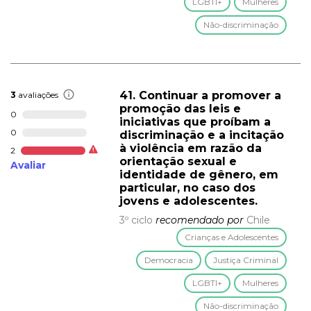
LGBTI+
Mulheres
Não-discriminação
41. Continuar a promover a
3
avaliações
promoção das leis e
0
iniciativas que proíbam a
0
discriminação e a incitação
à violência em razão da
2
orientação sexual e
Avaliar
identidade de gênero, em
particular, no caso dos
jovens e adolescentes.
3º ciclo
recomendado por
Chile
Crianças e Adolescentes
Democracia
Justiça Criminal
LGBTI+
Mulheres
Não-discriminação