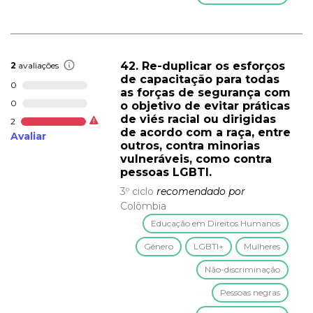
42. Re-duplicar os esforços
2
avaliações
de capacitação para todas
0
as forças de segurança com
0
o objetivo de evitar práticas
de viés racial ou dirigidas
2
de acordo com a raça, entre
Avaliar
outros, contra minorias
vulneráveis, como contra
pessoas LGBTI.
3º ciclo
recomendado por
Colômbia
Educação em Direitos Humanos
Gênero
LGBTI+
Mulheres
Não-discriminação
Pessoas negras