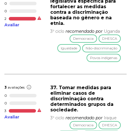
legislativa específica para
0
fortalecer as medidas
0
contra a discriminação
baseada no gênero e na
2
etnia.
Avaliar
3º ciclo
recomendado por
Uganda
Democracia
DHESCA
Igualdade
Não-discriminação
Povos indígenas
37. Tomar medidas para
3
avaliações
eliminar casos de
0
discriminação contra
0
determinados grupos da
sociedade.
3
Avaliar
3º ciclo
recomendado por
Iraque
Democracia
DHESCA