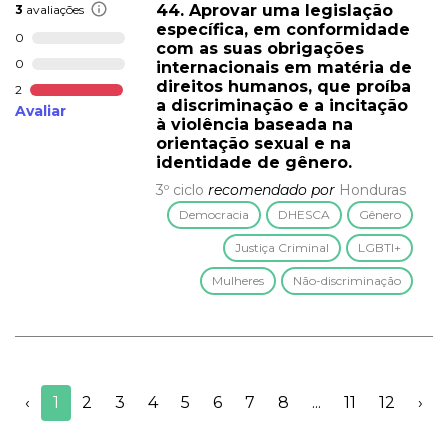
44. Aprovar uma legislação
3
avaliações
específica, em conformidade
0
com as suas obrigações
0
internacionais em matéria de
direitos humanos, que proíba
2
a discriminação e a incitação
Avaliar
à violência baseada na
orientação sexual e na
identidade de gênero.
3º ciclo
recomendado por
Honduras
Democracia
DHESCA
Gênero
Justiça Criminal
LGBTI+
Mulheres
Não-discriminação
‹
1
2
3
4
5
6
7
8
...
11
12
›