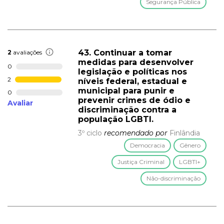
Segurança Pública
43. Continuar a tomar
2
avaliações
medidas para desenvolver
0
legislação e políticas nos
2
níveis federal, estadual e
municipal para punir e
0
prevenir crimes de ódio e
Avaliar
discriminação contra a
população LGBTI.
3º ciclo
recomendado por
Finlândia
Democracia
Gênero
Justiça Criminal
LGBTI+
Não-discriminação