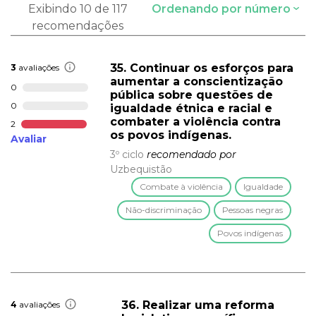
Exibindo 10 de 117
Ordenando por número
recomendações
35. Continuar os esforços para
3
avaliações
aumentar a conscientização
0
pública sobre questões de
0
igualdade étnica e racial e
combater a violência contra
2
os povos indígenas.
Avaliar
3º ciclo
recomendado por
Uzbequistão
Combate à violência
Igualdade
Não-discriminação
Pessoas negras
Povos indígenas
36. Realizar uma reforma
4
avaliações