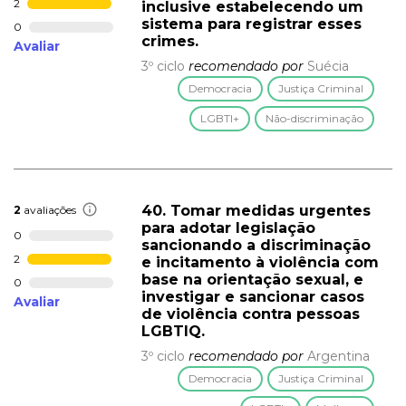
2
inclusive estabelecendo um
sistema para registrar esses
0
crimes.
Avaliar
3º ciclo
recomendado por
Suécia
Democracia
Justiça Criminal
LGBTI+
Não-discriminação
40. Tomar medidas urgentes
2
avaliações
para adotar legislação
0
sancionando a discriminação
2
e incitamento à violência com
base na orientação sexual, e
0
investigar e sancionar casos
Avaliar
de violência contra pessoas
LGBTIQ.
3º ciclo
recomendado por
Argentina
Democracia
Justiça Criminal