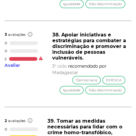
Igualdade
Não-discriminação
38. Apoiar iniciativas e
3
avaliações
estratégias para combater a
0
discriminação e promover a
0
inclusão de pessoas
vulneráveis.
2
Avaliar
3º ciclo
recomendado por
Madagascar
Democracia
DHESCA
Igualdade
Não-discriminação
39. Tomar as medidas
2
avaliações
necessárias para lidar com o
0
crime homo-transfóbico,