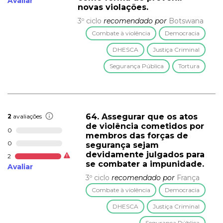
Avaliar
novas violações.
3º ciclo
recomendado por
Botswana
Combate à violência
Democracia
DHESCA
Justiça Criminal
Segurança Pública
Tortura
64. Assegurar que os atos
2
avaliações
de violência cometidos por
0
membros das forças de
0
segurança sejam
devidamente julgados para
2
se combater a impunidade.
Avaliar
3º ciclo
recomendado por
França
Combate à violência
Democracia
DHESCA
Justiça Criminal
Segurança Pública