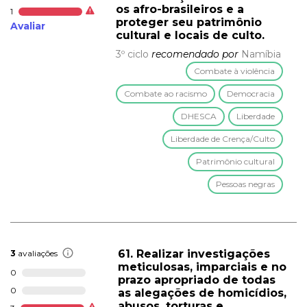
os afro-brasileiros e a
1
proteger seu patrimônio
Avaliar
cultural e locais de culto.
3º ciclo
recomendado por
Namíbia
Combate à violência
Combate ao racismo
Democracia
DHESCA
Liberdade
Liberdade de Crença/Culto
Patrimônio cultural
Pessoas negras
61. Realizar investigações
3
avaliações
meticulosas, imparciais e no
0
prazo apropriado de todas
0
as alegações de homicídios,
abusos, torturas e