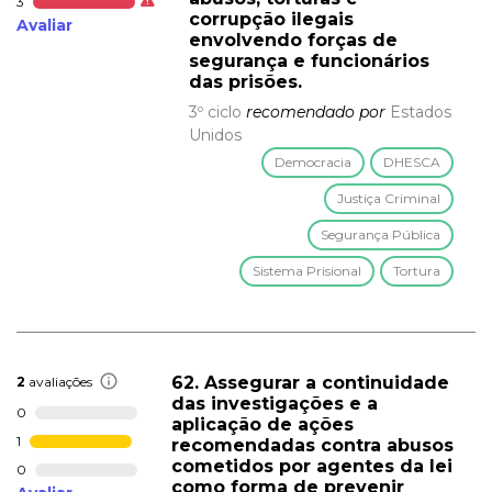
3
corrupção ilegais
Avaliar
envolvendo forças de
segurança e funcionários
das prisões.
3º ciclo
recomendado por
Estados
Unidos
Democracia
DHESCA
Justiça Criminal
Segurança Pública
Sistema Prisional
Tortura
62. Assegurar a continuidade
2
avaliações
das investigações e a
0
aplicação de ações
1
recomendadas contra abusos
cometidos por agentes da lei
0
como forma de prevenir