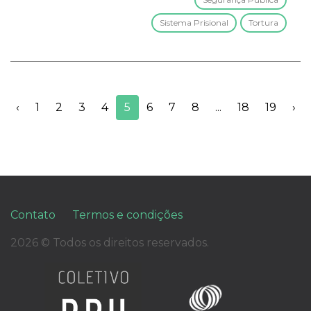
Sistema Prisional
Tortura
‹
1
2
3
4
5
6
7
8
...
18
19
›
Contato
Termos e condições
2026 © Todos os direitos reservados.