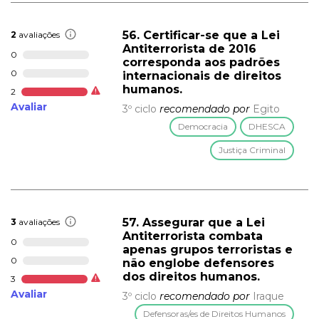
56. Certificar-se que a Lei
2
avaliações
Antiterrorista de 2016
0
corresponda aos padrões
0
internacionais de direitos
humanos.
2
Avaliar
3º ciclo
recomendado por
Egito
Democracia
DHESCA
Justiça Criminal
57. Assegurar que a Lei
3
avaliações
Antiterrorista combata
0
apenas grupos terroristas e
0
não englobe defensores
dos direitos humanos.
3
Avaliar
3º ciclo
recomendado por
Iraque
Defensoras/es de Direitos Humanos