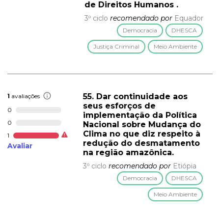
de Direitos Humanos .
3º ciclo
recomendado por
Equador
Democracia
DHESCA
Justiça Criminal
Meio Ambiente
55. Dar continuidade aos
1
avaliações
seus esforços de
0
implementação da Política
0
Nacional sobre Mudança do
Clima no que diz respeito à
1
redução do desmatamento
Avaliar
na região amazônica.
3º ciclo
recomendado por
Etiópia
Democracia
DHESCA
Meio Ambiente