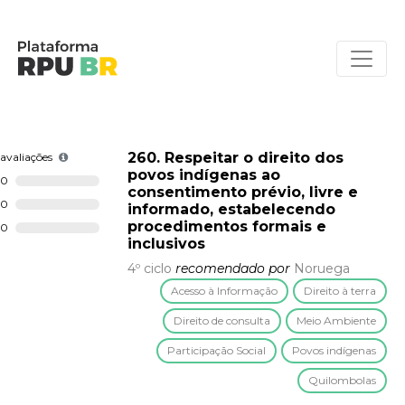
260. Respeitar o direito dos
avaliações
povos indígenas ao
0
consentimento prévio, livre e
0
informado, estabelecendo
procedimentos formais e
0
inclusivos
4º ciclo
recomendado por
Noruega
Acesso à Informação
Direito à terra
Direito de consulta
Meio Ambiente
Participação Social
Povos indígenas
Quilombolas