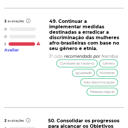
49. Continuar a
2
avaliações
implementar medidas
0
destinadas a erradicar a
0
discriminação das mulheres
afro-brasileiras com base no
2
seu gênero e etnia.
Avaliar
3º ciclo
recomendado por
Namíbia
Combate ao racismo
Gênero
Igualdade
Mulheres
Não-discriminação
Pessoas negras
50. Consolidar os progressos
2
avaliações
para alcançar os Objetivos