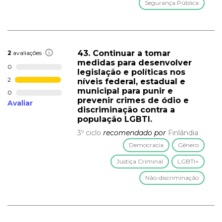
Segurança Pública
43. Continuar a tomar
2
avaliações
medidas para desenvolver
0
legislação e políticas nos
2
níveis federal, estadual e
municipal para punir e
0
prevenir crimes de ódio e
Avaliar
discriminação contra a
população LGBTI.
3º ciclo
recomendado por
Finlândia
Democracia
Gênero
Justiça Criminal
LGBTI+
Não-discriminação