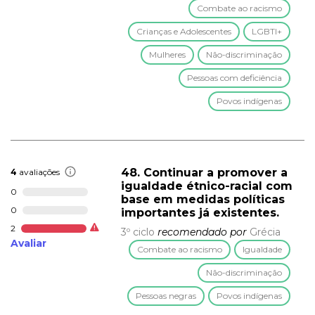
Combate ao racismo
Crianças e Adolescentes
LGBTI+
Mulheres
Não-discriminação
Pessoas com deficiência
Povos indígenas
48. Continuar a promover a
4
avaliações
igualdade étnico-racial com
0
base em medidas políticas
0
importantes já existentes.
2
3º ciclo
recomendado por
Grécia
Avaliar
Combate ao racismo
Igualdade
Não-discriminação
Pessoas negras
Povos indígenas