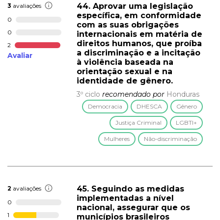
44. Aprovar uma legislação
3
avaliações
específica, em conformidade
0
com as suas obrigações
0
internacionais em matéria de
direitos humanos, que proíba
2
a discriminação e a incitação
Avaliar
à violência baseada na
orientação sexual e na
identidade de gênero.
3º ciclo
recomendado por
Honduras
Democracia
DHESCA
Gênero
Justiça Criminal
LGBTI+
Mulheres
Não-discriminação
45. Seguindo as medidas
2
avaliações
implementadas a nível
0
nacional, assegurar que os
1
municípios brasileiros