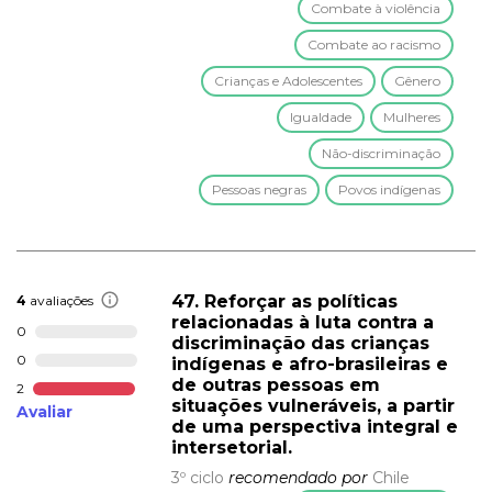
Combate à violência
Combate ao racismo
Crianças e Adolescentes
Gênero
Igualdade
Mulheres
Não-discriminação
Pessoas negras
Povos indígenas
47. Reforçar as políticas
4
avaliações
relacionadas à luta contra a
0
discriminação das crianças
0
indígenas e afro-brasileiras e
de outras pessoas em
2
situações vulneráveis, a partir
Avaliar
de uma perspectiva integral e
intersetorial.
3º ciclo
recomendado por
Chile