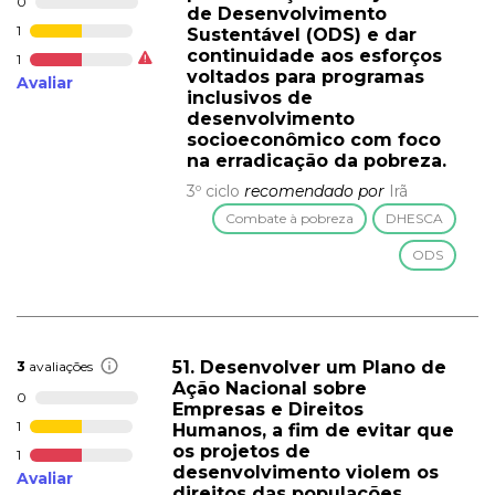
0
de Desenvolvimento
1
Sustentável (ODS) e dar
continuidade aos esforços
1
voltados para programas
Avaliar
inclusivos de
desenvolvimento
socioeconômico com foco
na erradicação da pobreza.
3º ciclo
recomendado por
Irã
Combate à pobreza
DHESCA
ODS
51. Desenvolver um Plano de
3
avaliações
Ação Nacional sobre
0
Empresas e Direitos
1
Humanos, a fim de evitar que
os projetos de
1
desenvolvimento violem os
Avaliar
direitos das populações