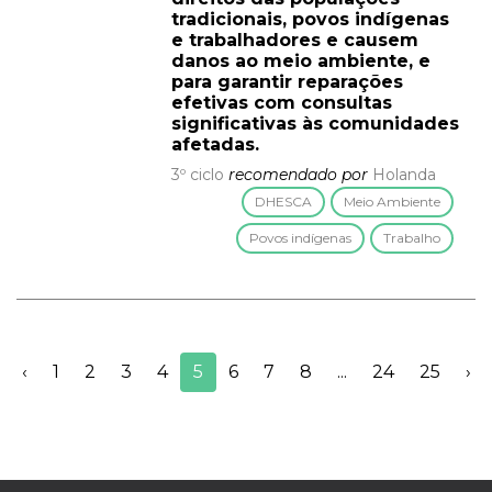
tradicionais, povos indígenas
e trabalhadores e causem
danos ao meio ambiente, e
para garantir reparações
efetivas com consultas
significativas às comunidades
afetadas.
3º ciclo
recomendado por
Holanda
DHESCA
Meio Ambiente
Povos indígenas
Trabalho
‹
1
2
3
4
5
6
7
8
...
24
25
›