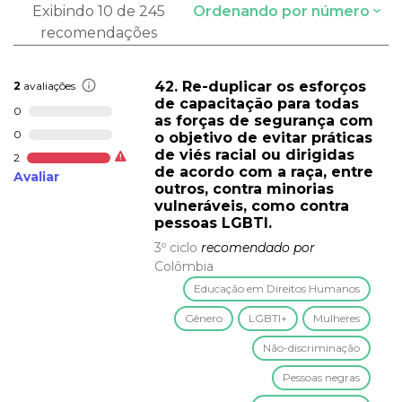
Exibindo 10 de 245
Ordenando por número
recomendações
42. Re-duplicar os esforços
2
avaliações
de capacitação para todas
0
as forças de segurança com
0
o objetivo de evitar práticas
de viés racial ou dirigidas
2
de acordo com a raça, entre
Avaliar
outros, contra minorias
vulneráveis, como contra
pessoas LGBTI.
3º ciclo
recomendado por
Colômbia
Educação em Direitos Humanos
Gênero
LGBTI+
Mulheres
Não-discriminação
Pessoas negras