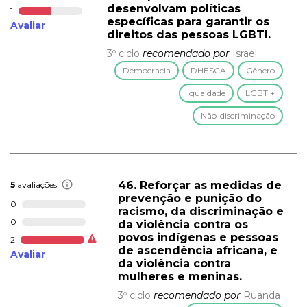
desenvolvam políticas
1
específicas para garantir os
Avaliar
direitos das pessoas LGBTI.
3º ciclo
recomendado por
Israel
Democracia
DHESCA
Gênero
Igualdade
LGBTI+
Não-discriminação
46. Reforçar as medidas de
5
avaliações
prevenção e punição do
0
racismo, da discriminação e
0
da violência contra os
povos indígenas e pessoas
2
de ascendência africana, e
Avaliar
da violência contra
mulheres e meninas.
3º ciclo
recomendado por
Ruanda