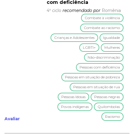
com deficiência
4º ciclo
recomendado por
Romênia
Combate à violência
Combate ao racismo
Crianças e Adolescentes
Igualdade
LGBTI+
Mulheres
Não-discriminação
Pessoas com deficiência
Pessoas em situação de pobreza
Pessoas em situação de rua
Pessoas Idosas
Pessoas negras
Povos indígenas
Quilombolas
Racismo
Avaliar