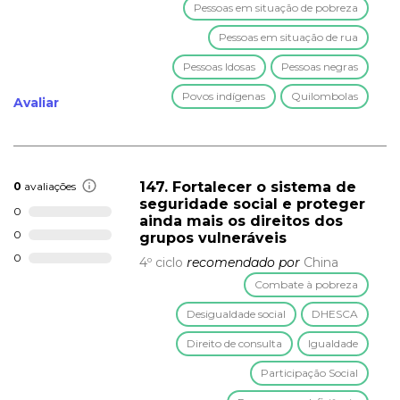
Pessoas em situação de pobreza
Pessoas em situação de rua
Pessoas Idosas
Pessoas negras
Povos indígenas
Quilombolas
Avaliar
147. Fortalecer o sistema de
0
avaliações
seguridade social e proteger
0
ainda mais os direitos dos
0
grupos vulneráveis
0
4º ciclo
recomendado por
China
Combate à pobreza
Desigualdade social
DHESCA
Direito de consulta
Igualdade
Participação Social