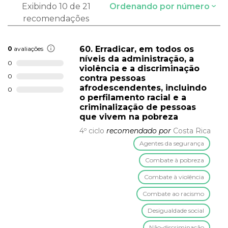
Exibindo 10 de 21
Ordenando por número
recomendações
60. Erradicar, em todos os
0
avaliações
níveis da administração, a
0
violência e a discriminação
0
contra pessoas
afrodescendentes, incluindo
0
o perfilamento racial e a
criminalização de pessoas
que vivem na pobreza
4º ciclo
recomendado por
Costa Rica
Agentes da segurança
Combate à pobreza
Combate à violência
Combate ao racismo
Desigualdade social
Não-discriminação