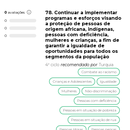
78. Continuar a implementar
0
avaliações
programas e esforços visando
0
a proteção de pessoas de
0
origem africana, indígenas,
pessoas com deficiência,
0
mulheres e crianças, a fim de
garantir a igualdade de
oportunidades para todos os
segmentos da população
4º ciclo
recomendado por
Turquia
Combate ao racismo
Crianças e Adolescentes
Igualdade
Mulheres
Não-discriminação
Pessoas com deficiência
Pessoas em situação de pobreza
Pessoas em situação de rua
Pessoas Idosas
Pessoas negras