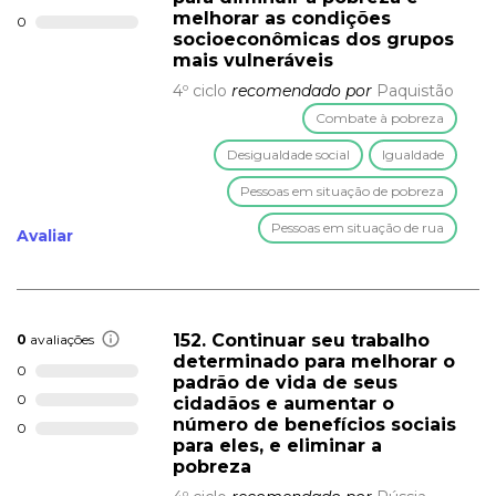
melhorar as condições
0
socioeconômicas dos grupos
mais vulneráveis
4º ciclo
recomendado por
Paquistão
Combate à pobreza
Desigualdade social
Igualdade
Pessoas em situação de pobreza
Pessoas em situação de rua
Avaliar
152. Continuar seu trabalho
0
avaliações
determinado para melhorar o
0
padrão de vida de seus
0
cidadãos e aumentar o
número de benefícios sociais
0
para eles, e eliminar a
pobreza