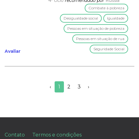
4º ciclo
recomendado por
Rússia
Combate à pobreza
Desigualdade social
Igualdade
Pessoas em situação de pobreza
Pessoas em situação de rua
Seguridade Social
Avaliar
‹
1
2
3
›
Contato
Termos e condições