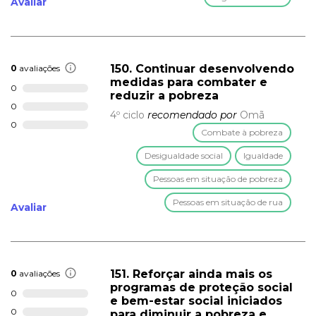
Avaliar
150. Continuar desenvolvendo
0
avaliações
medidas para combater e
0
reduzir a pobreza
0
4º ciclo
recomendado por
Omã
0
Combate à pobreza
Desigualdade social
Igualdade
Pessoas em situação de pobreza
Pessoas em situação de rua
Avaliar
151. Reforçar ainda mais os
0
avaliações
programas de proteção social
0
e bem-estar social iniciados
0
para diminuir a pobreza e