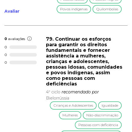
Povos indígenas
Quilombolas
Avaliar
79. Continuar os esforços
0
avaliações
para garantir os direitos
0
fundamentais e fornecer
0
assistência a mulheres,
crianças e adolescentes,
0
pessoas idosas, comunidades
e povos indígenas, assim
como pessoas com
deficiências
4º ciclo
recomendado por
Bielorrússia
Crianças e Adolescentes
Igualdade
Mulheres
Não-discriminação
Pessoas com deficiência