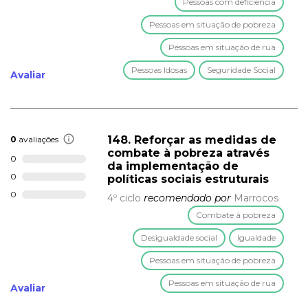
Pessoas com deficiência
Pessoas em situação de pobreza
Pessoas em situação de rua
Pessoas Idosas
Seguridade Social
Avaliar
148. Reforçar as medidas de
0
avaliações
combate à pobreza através
0
da implementação de
0
políticas sociais estruturais
0
4º ciclo
recomendado por
Marrocos
Combate à pobreza
Desigualdade social
Igualdade
Pessoas em situação de pobreza
Pessoas em situação de rua
Avaliar