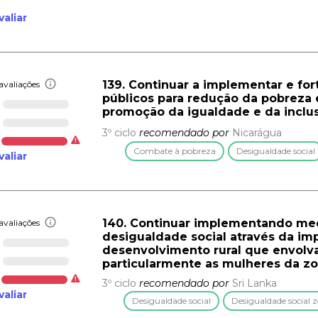
valiar
139. Continuar a implementar e for
avaliações
públicos para redução da pobreza 
promoção da igualdade e da inclu
3º ciclo
recomendado por
Nicarágua
Combate à pobreza
Desigualdade social
valiar
140. Continuar implementando med
avaliações
desigualdade social através da i
desenvolvimento rural que envolv
particularmente as mulheres da zo
3º ciclo
recomendado por
Sri Lanka
valiar
Desigualdade social
Desigualdade social z