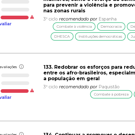
para prevenir a violência e promov
nas zonas rurais
3º ciclo
recomendado por
Espanha
valiar
Combate à violência
Democracia
De
DHESCA
Instituições democráticas
Ju
133. Redobrar os esforços para red
avaliações
entre os afro-brasileiros, especial
a população em geral
3º ciclo
recomendado por
Paquistão
Combate à pobreza
valiar
134. Continuar a promover o dese
avaliações