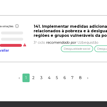
141. Implementar medidas adiciona
avaliações
relacionados à pobreza e à desigu
regiões e grupos vulneráveis da po
3º ciclo
recomendado por
Uzbequistão
Desigualdade social
Desigua
valiar
‹
1
2
3
4
5
6
7
8
›