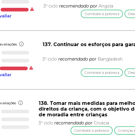
3º ciclo
recomendado por
Angola
Combate à pobreza
Des
valiar
137. Continuar os esforços para ga
avaliações
3º ciclo
recomendado por
Bangladesh
Combate à pobreza
Des
valiar
138. Tomar mais medidas para melho
valiações
direitos da criança, com o objetivo 
de moradia entre crianças
3º ciclo
recomendado por
Croácia
Combate à pobreza
Crianças 