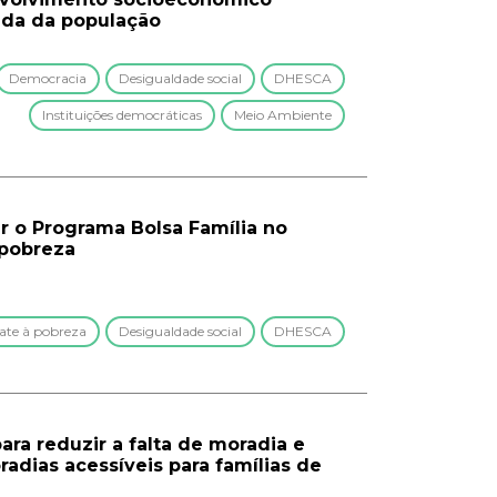
vida da população
Democracia
Desigualdade social
DHESCA
Instituições democráticas
Meio Ambiente
ar o Programa Bolsa Família no
 pobreza
te à pobreza
Desigualdade social
DHESCA
para reduzir a falta de moradia e
radias acessíveis para famílias de