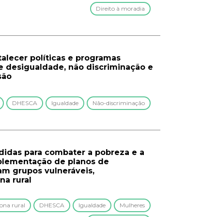
Direito à moradia
talecer políticas e programas
e desigualdade, não discriminação e
são
DHESCA
Igualdade
Não-discriminação
idas para combater a pobreza e a
mplementação de planos de
am grupos vulneráveis,
na rural
ona rural
DHESCA
Igualdade
Mulheres