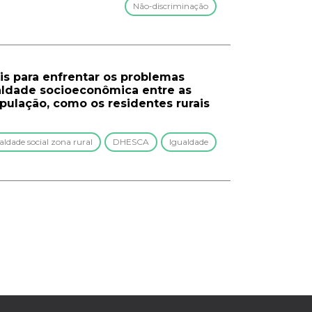
Não-discriminação
is para enfrentar os problemas
aldade socioeconômica entre as
pulação, como os residentes rurais
ldade social zona rural
DHESCA
Igualdade