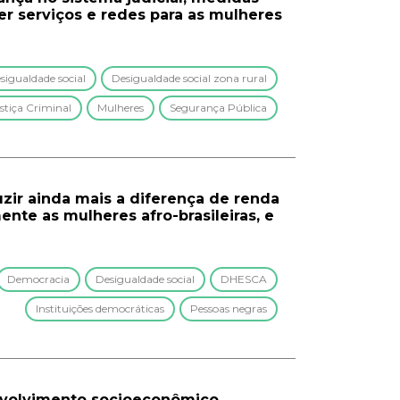
er serviços e redes para as mulheres
sigualdade social
Desigualdade social zona rural
stiça Criminal
Mulheres
Segurança Pública
uzir ainda mais a diferença de renda
mente as mulheres afro-brasileiras, e
Democracia
Desigualdade social
DHESCA
Instituições democráticas
Pessoas negras
nvolvimento socioeconômico