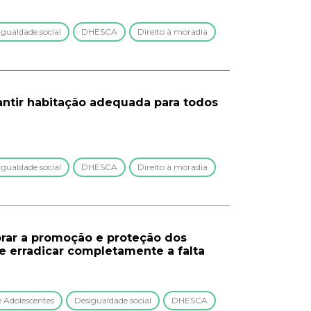
igualdade social
DHESCA
Direito à moradia
rantir habitação adequada para todos
igualdade social
DHESCA
Direito à moradia
rar a promoção e proteção dos
de erradicar completamente a falta
e Adolescentes
Desigualdade social
DHESCA