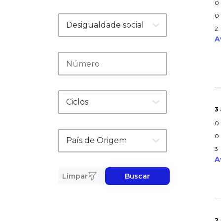
0
0
2
A
3
0
0
3
A
Limpar
Buscar
2