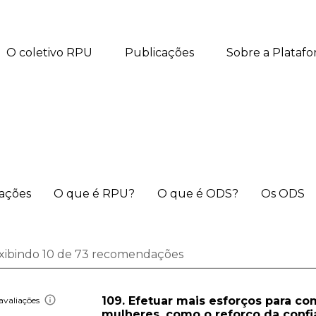
O coletivo RPU
Publicações
Sobre a Plataf
iações
O que é RPU?
O que é ODS?
Os ODS
xibindo 10 de 73 recomendações
109. Efetuar mais esforços para co
avaliações
mulheres, como o reforço da confi