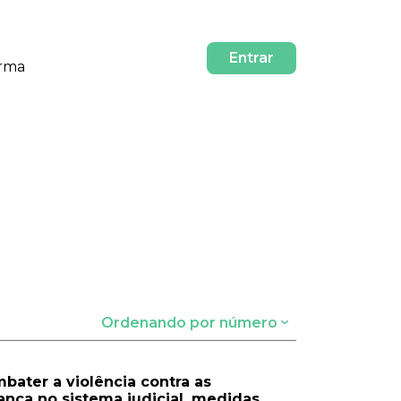
Entrar
orma
Ordenando por número
mbater a violência contra as
ança no sistema judicial, medidas