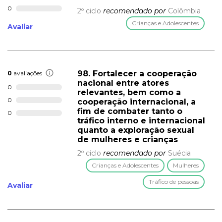
0
2º ciclo
recomendado por
Colômbia
Crianças e Adolescentes
Avaliar
98. Fortalecer a cooperação
0
avaliações
nacional entre atores
0
relevantes, bem como a
0
cooperação internacional, a
fim de combater tanto o
0
tráfico interno e internacional
quanto a exploração sexual
de mulheres e crianças
2º ciclo
recomendado por
Suécia
Crianças e Adolescentes
Mulheres
Tráfico de pessoas
Avaliar