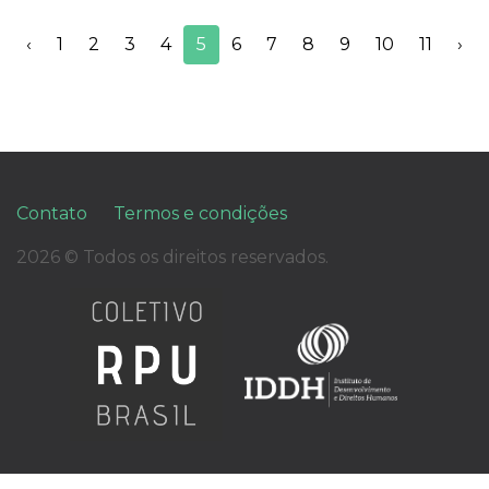
‹
1
2
3
4
5
6
7
8
9
10
11
›
Contato
Termos e condições
2026 © Todos os direitos reservados.