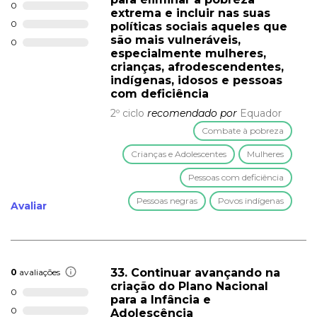
0
extrema e incluir nas suas
0
políticas sociais aqueles que
são mais vulneráveis,
0
especialmente mulheres,
crianças, afrodescendentes,
indígenas, idosos e pessoas
com deficiência
2º ciclo
recomendado por
Equador
Combate à pobreza
Crianças e Adolescentes
Mulheres
Pessoas com deficiência
Pessoas negras
Povos indígenas
Avaliar
33. Continuar avançando na
0
avaliações
criação do Plano Nacional
0
para a Infância e
0
Adolescência