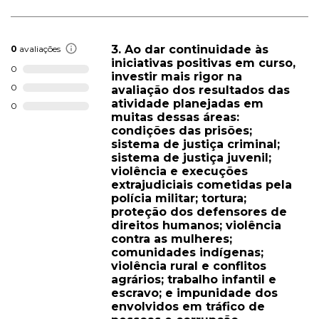
3. Ao dar continuidade às
0
avaliações
iniciativas positivas em curso,
0
investir mais rigor na
0
avaliação dos resultados das
atividade planejadas em
0
muitas dessas áreas:
condições das prisões;
sistema de justiça criminal;
sistema de justiça juvenil;
violência e execuções
extrajudiciais cometidas pela
polícia militar; tortura;
proteção dos defensores de
direitos humanos; violência
contra as mulheres;
comunidades indígenas;
violência rural e conflitos
agrários; trabalho infantil e
escravo; e impunidade dos
envolvidos em tráfico de