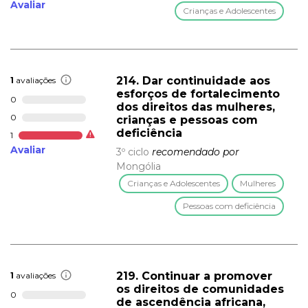
Avaliar
Crianças e Adolescentes
214. Dar continuidade aos
1
avaliações
esforços de fortalecimento
0
dos direitos das mulheres,
0
crianças e pessoas com
deficiência
1
Avaliar
3º ciclo
recomendado por
Mongólia
Crianças e Adolescentes
Mulheres
Pessoas com deficiência
219. Continuar a promover
1
avaliações
os direitos de comunidades
0
de ascendência africana,