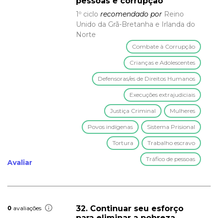
pessoas e corrupção
1º ciclo
recomendado por
Reino
Unido da Grã-Bretanha e Irlanda do
Norte
Combate à Corrupção
Crianças e Adolescentes
Defensoras/es de Direitos Humanos
Execuções extrajudiciais
Justiça Criminal
Mulheres
Povos indígenas
Sistema Prisional
Tortura
Trabalho escravo
Tráfico de pessoas
Avaliar
32. Continuar seu esforço
0
avaliações
para eliminar a pobreza