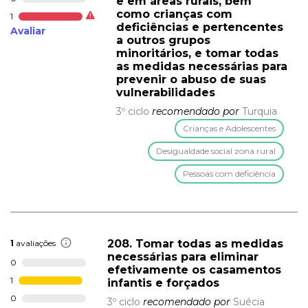
e em áreas rurais, bem
como crianças com
1
deficiências e pertencentes
Avaliar
a outros grupos
minoritários, e tomar todas
as medidas necessárias para
prevenir o abuso de suas
vulnerabilidades
3º ciclo
recomendado por
Turquia
Crianças e Adolescentes
Desigualdade social zona rural
Pessoas com deficiência
208. Tomar todas as medidas
1
avaliações
necessárias para eliminar
0
efetivamente os casamentos
1
infantis e forçados
0
3º ciclo
recomendado por
Suécia