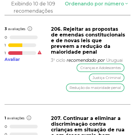
Exibindo 10 de 109
Ordenando por número
recomendações
206. Rejeitar as propostas
3
avaliações
de emendas constitucionais
0
e de novas leis que
1
preveem a redução da
maioridade penal
1
Avaliar
3º ciclo
recomendado por
Uruguai
Crianças e Adolescentes
Justiça Criminal
Redução da maioridade penal
207. Continuar a eliminar a
1
avaliações
discriminação contra
0
crianças em situação de rua
0