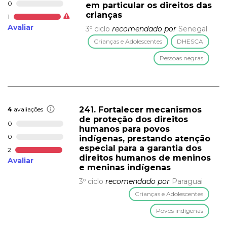
0
em particular os direitos das
crianças
1
Avaliar
3º ciclo
recomendado por
Senegal
Crianças e Adolescentes
DHESCA
Pessoas negras
241. Fortalecer mecanismos
4
avaliações
de proteção dos direitos
0
humanos para povos
0
indígenas, prestando atenção
especial para a garantia dos
2
direitos humanos de meninos
Avaliar
e meninas indígenas
3º ciclo
recomendado por
Paraguai
Crianças e Adolescentes
Povos indígenas