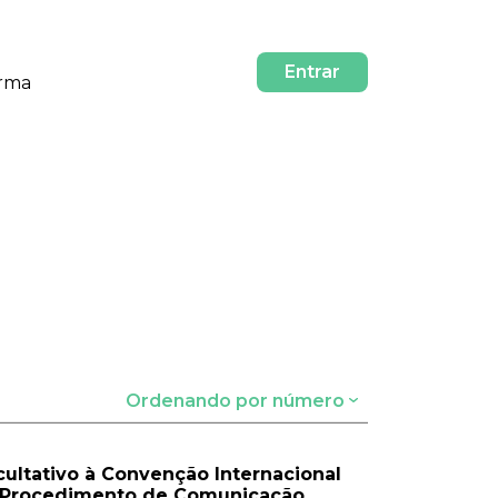
Entrar
orma
Ordenando por número
acultativo à Convenção Internacional
 o Procedimento de Comunicação.