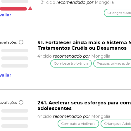
3º ciclo
recomendado por
Mongólia
Crianças e Ad
valiar
91. Fortalecer ainda mais o Sistema 
avaliações
Tratamentos Cruéis ou Desumanos
4º ciclo
recomendado por
Mongólia
Combate à violência
Pessoas privadas de 
valiar
241. Acelerar seus esforços para com
avaliações
adolescentes
4º ciclo
recomendado por
Mongólia
Combate à violência
Crianças e Adol