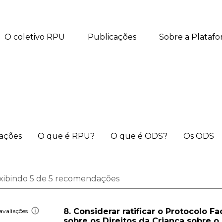
O coletivo RPU
Publicações
Sobre a Plataf
iações
O que é RPU?
O que é ODS?
Os ODS
xibindo 5 de 5 recomendações
8. Considerar ratificar o Protocolo F
avaliações
sobre os Direitos da Criança sobre