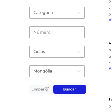
0
2
0
A
4
0
0
3
A
Limpar
Buscar
1
a
0