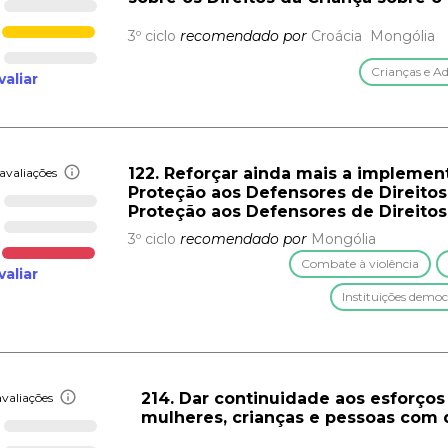
3º ciclo
recomendado por
Croácia
Mongólia
Crianças e Ad
valiar
122. Reforçar ainda mais a implement
avaliações
Proteção aos Defensores de Direit
Proteção aos Defensores de Direit
3º ciclo
recomendado por
Mongólia
Combate à violência
valiar
Instituições democ
214. Dar continuidade aos esforços
valiações
mulheres, crianças e pessoas com 