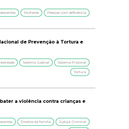
olescentes
Mulheres
Pessoas com deficiência
Nacional de Prevenção à Tortura e
liberdade
Sistema Judicial
Sistema Prisional
Tortura
bater a violência contra crianças e
escentes
Direitos da família
Justiça Criminal