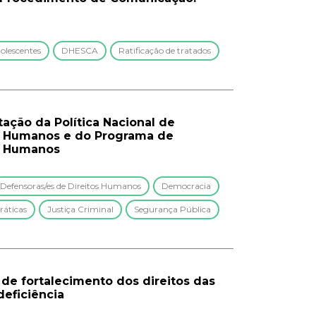
olescentes
DHESCA
Ratificação de tratados
ação da Política Nacional de
os Humanos e do Programa de
os Humanos
Defensoras/es de Direitos Humanos
Democracia
ráticas
Justiça Criminal
Segurança Pública
 de fortalecimento dos direitos das
deficiência