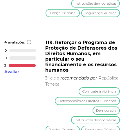
Instituições democráticas
Justiça Criminal
Segurança Pública
119. Reforçar o Programa de
4
avaliações
Proteção de Defensores dos
0
Direitos Humanos, em
0
particular o seu
financiamento e os recursos
3
humanos
Avaliar
3º ciclo
recomendado por
República
Tcheca
Combate à violência
Defensoras/es de Direitos Humanos
Democracia
Instituições democráticas
Justiça Criminal
Segurança Pública