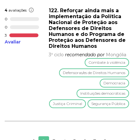
122. Reforçar ainda mais a
4
avaliações
implementação da Política
0
Nacional de Proteção aos
0
Defensores de Direitos
Humanos e do Programa de
3
Proteção aos Defensores de
Avaliar
Direitos Humanos
3º ciclo
recomendado por
Mongólia
Combate à violência
Defensoras/es de Direitos Humanos
Democracia
Instituições democráticas
Justiça Criminal
Segurança Pública