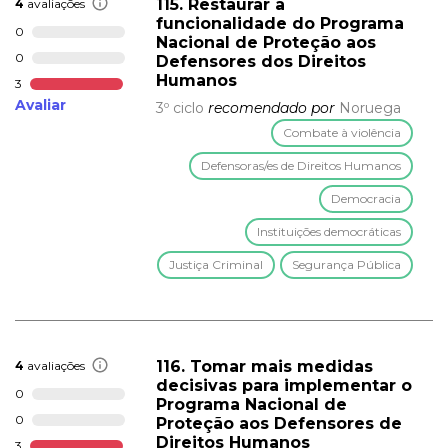
115. Restaurar a
4
avaliações
funcionalidade do Programa
0
Nacional de Proteção aos
0
Defensores dos Direitos
Humanos
3
Avaliar
3º ciclo
recomendado por
Noruega
Combate à violência
Defensoras/es de Direitos Humanos
Democracia
Instituições democráticas
Justiça Criminal
Segurança Pública
116. Tomar mais medidas
4
avaliações
decisivas para implementar o
0
Programa Nacional de
0
Proteção aos Defensores de
Direitos Humanos
3