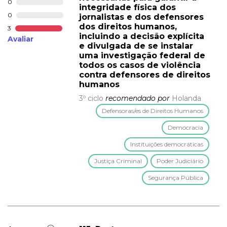
0
integridade física dos
0
jornalistas e dos defensores
dos direitos humanos,
3
incluindo a decisão explícita
Avaliar
e divulgada de se instalar
uma investigação federal de
todos os casos de violência
contra defensores de direitos
humanos
3º ciclo
recomendado por
Holanda
Defensoras/es de Direitos Humanos
Democracia
Instituições democráticas
Justiça Criminal
Poder Judiciário
Segurança Pública