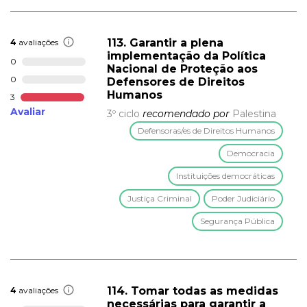
113. Garantir a plena
4
avaliações
implementação da Política
0
Nacional de Proteção aos
0
Defensores de Direitos
Humanos
3
Avaliar
3º ciclo
recomendado por
Palestina
Defensoras/es de Direitos Humanos
Democracia
Instituições democráticas
Justiça Criminal
Poder Judiciário
Segurança Pública
114. Tomar todas as medidas
4
avaliações
necessárias para garantir a