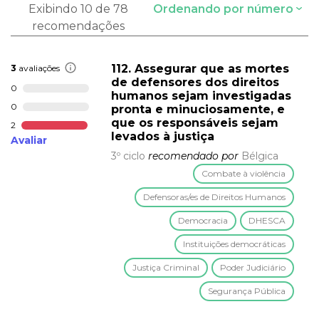
Exibindo 10 de 78
Ordenando por número
recomendações
112. Assegurar que as mortes
3
avaliações
de defensores dos direitos
0
humanos sejam investigadas
0
pronta e minuciosamente, e
que os responsáveis sejam
2
levados à justiça
Avaliar
3º ciclo
recomendado por
Bélgica
Combate à violência
Defensoras/es de Direitos Humanos
Democracia
DHESCA
Instituições democráticas
Justiça Criminal
Poder Judiciário
Segurança Pública