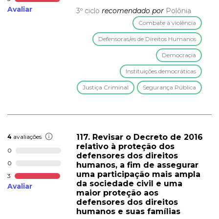
Avaliar
3º ciclo
recomendado por
Polônia
Combate à violência
Defensoras/es de Direitos Humanos
Democracia
Instituições democráticas
Justiça Criminal
Segurança Pública
117. Revisar o Decreto de 2016
4
avaliações
relativo à proteção dos
0
defensores dos direitos
0
humanos, a fim de assegurar
uma participação mais ampla
3
da sociedade civil e uma
Avaliar
maior proteção aos
defensores dos direitos
humanos e suas famílias