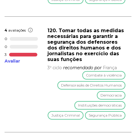
120. Tomar todas as medidas
4
avaliações
necessárias para garantir a
0
segurança dos defensores
0
dos direitos humanos e dos
jornalistas no exercício das
3
suas funções
Avaliar
3º ciclo
recomendado por
França
Combate à violência
Defensoras/es de Direitos Humanos
Democracia
Instituições democráticas
Justiça Criminal
Segurança Pública