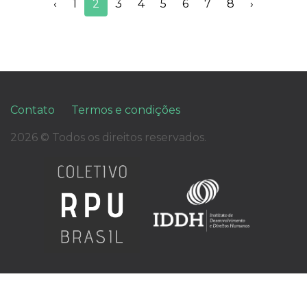
‹
1
2
3
4
5
6
7
8
›
Contato
Termos e condições
2026 © Todos os direitos reservados.