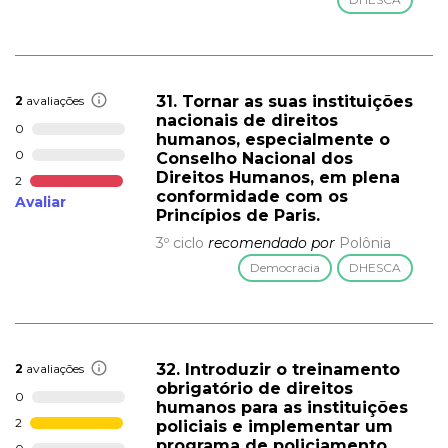
31. Tornar as suas instituições
2
avaliações
nacionais de direitos
0
humanos, especialmente o
0
Conselho Nacional dos
Direitos Humanos, em plena
2
conformidade com os
Avaliar
Princípios de Paris.
3º ciclo
recomendado por
Polônia
Democracia
DHESCA
32. Introduzir o treinamento
2
avaliações
obrigatório de direitos
0
humanos para as instituições
2
policiais e implementar um
programa de policiamento