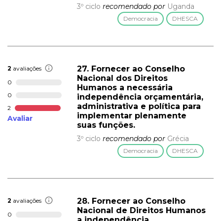
3º ciclo
recomendado por
Uganda
Democracia
DHESCA
27. Fornecer ao Conselho
2
avaliações
Nacional dos Direitos
0
Humanos a necessária
0
independência orçamentária,
administrativa e política para
2
implementar plenamente
Avaliar
suas funções.
3º ciclo
recomendado por
Grécia
Democracia
DHESCA
28. Fornecer ao Conselho
2
avaliações
Nacional de Direitos Humanos
0
a independência