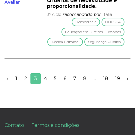
critérios de necessidade e
Avaliar
proporcionalidade.
3º ciclo
recomendado por
Italia
Democracia
DHESCA
Educação em Direitos Humanos
Justiça Criminal
Segurança Pública
‹
1
2
3
4
5
6
7
8
...
18
19
›
Contato
Termos e condições