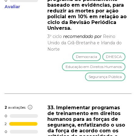
0
baseado em evidências, para
Avaliar
reduzir as mortes por ação
policial em 10% em relação ao
ciclo da Revisão Periódica
Universa.
3º ciclo
recomendado por
Reino
Unido da Grã-Bretanha e Irlanda do
Norte
Democracia
DHESCA
Educação em Direitos Humanos
Segurança Pública
33. Implementar programas
2
avaliações
de treinamento em direitos
0
humanos para as forças de
2
segurança, enfatizando o uso
da força de acordo com os
0