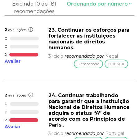
Exibindo 10 de 181
Ordenando por número
recomendações
23. Continuar os esforços para
2
avaliações
fortalecer as instituições
0
nacionais de direitos
0
humanos.
2
3º ciclo
recomendado por
Nepal
Avaliar
Democracia
DHESCA
24. Continuar trabalhando
2
avaliações
para garantir que a Instituição
0
Nacional de Direitos Humanos
0
adquira o status “A” de
acordo com os Princípios de
2
Paris .
Avaliar
3º ciclo
recomendado por
Portugal