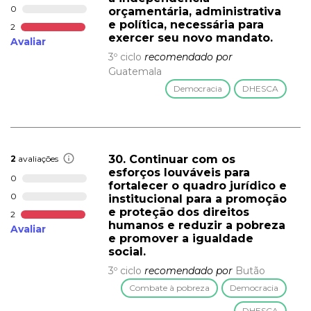
0
orçamentária, administrativa
e política, necessária para
2
exercer seu novo mandato.
Avaliar
3º ciclo
recomendado por
Guatemala
Democracia
DHESCA
30. Continuar com os
2
avaliações
esforços louváveis para
0
fortalecer o quadro jurídico e
0
institucional para a promoção
e proteção dos direitos
2
humanos e reduzir a pobreza
Avaliar
e promover a igualdade
social.
3º ciclo
recomendado por
Butão
Combate à pobreza
Democracia
DHESCA