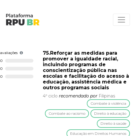
75.Reforçar as medidas para
avaliações
promover a igualdade racial,
0
incluindo programas de
0
conscientização pública nas
escolas e facilitação do acesso à
0
educação, assistência médica e
outros programas sociais
4º ciclo
recomendado por
Filipinas
Combate à violência
Combate ao racismo
Direito à educação
Direito à saúde
Educação em Direitos Humanos