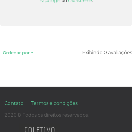
Faça login
ou
cadastre-se
.
Exibindo 0 avaliações
Ordenar por
Contato
Termos e condições
2026 © Todos os direitos reservados.