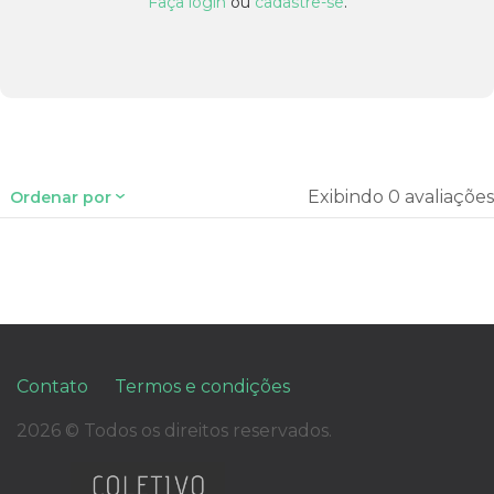
Faça login
ou
cadastre-se
.
Exibindo 0 avaliações
Ordenar por
Contato
Termos e condições
2026 © Todos os direitos reservados.