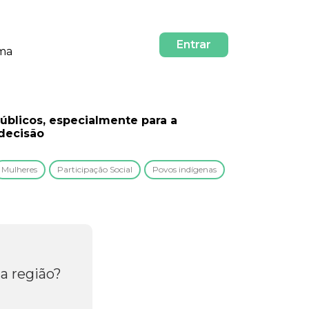
Entrar
rma
públicos, especialmente para a
decisão
Mulheres
Participação Social
Povos indígenas
a região?