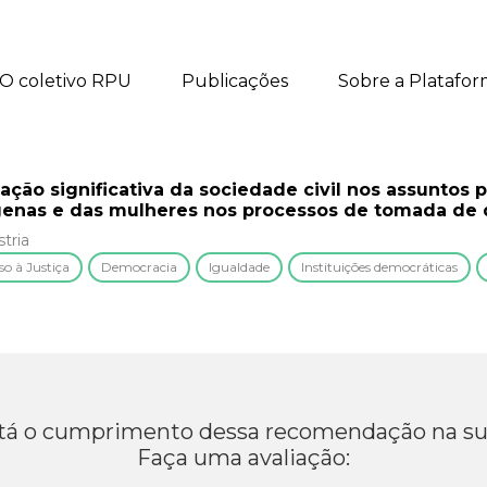
O coletivo RPU
Publicações
Sobre a Platafo
pação significativa da sociedade civil nos assuntos 
genas e das mulheres nos processos de tomada de 
tria
so à Justiça
Democracia
Igualdade
Instituições democráticas
á o cumprimento dessa recomendação na su
Faça uma avaliação: