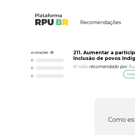
Recomendações
211. Aumentar a partici
avaliações
inclusão de povos indí
0
4º ciclo
recomendado por
Áus
0
Aces
0
Como est