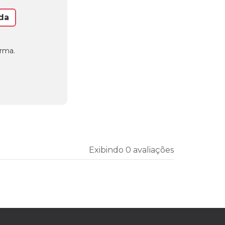
da
orma.
Exibindo 0 avaliações