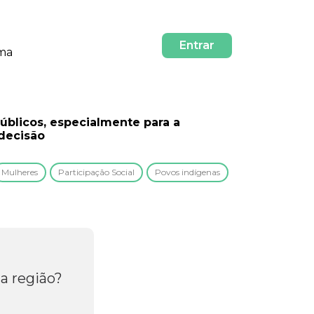
Entrar
rma
públicos, especialmente para a
decisão
Mulheres
Participação Social
Povos indígenas
a região?