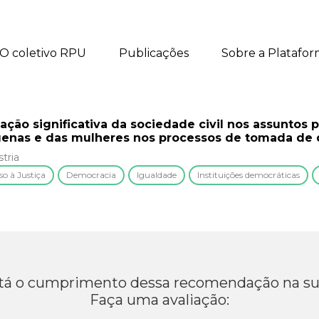
O coletivo RPU
Publicações
Sobre a Platafo
pação significativa da sociedade civil nos assuntos 
genas e das mulheres nos processos de tomada de 
tria
so à Justiça
Democracia
Igualdade
Instituições democráticas
á o cumprimento dessa recomendação na su
Faça uma avaliação: