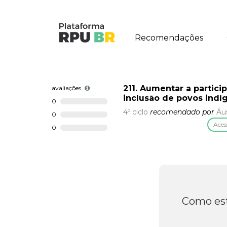
Recomendações
211. Aumentar a partici
avaliações
inclusão de povos indí
0
4º ciclo
recomendado por
Áus
0
Aces
0
Como est