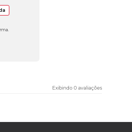
da
orma.
Exibindo 0 avaliações