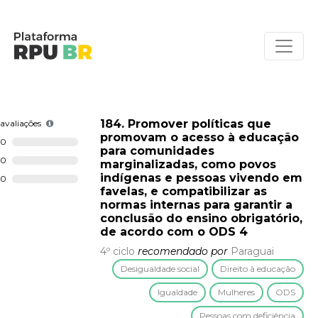
184. Promover políticas que
avaliações
promovam o acesso à educação
0
para comunidades
0
marginalizadas, como povos
indígenas e pessoas vivendo em
0
favelas, e compatibilizar as
normas internas para garantir a
conclusão do ensino obrigatório,
de acordo com o ODS 4
4º ciclo
recomendado por
Paraguai
Desigualdade social
Direito à educação
Igualdade
Mulheres
ODS
Pessoas com deficiência