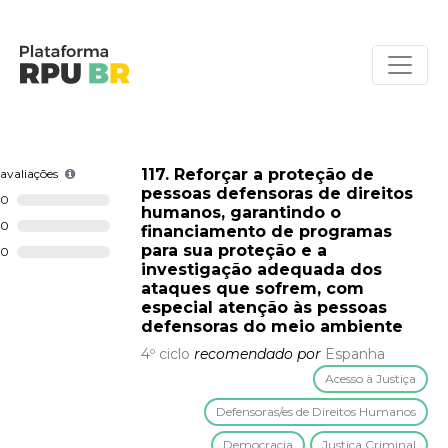
117. Reforçar a proteção de
avaliações
pessoas defensoras de direitos
0
humanos, garantindo o
0
financiamento de programas
para sua proteção e a
0
investigação adequada dos
ataques que sofrem, com
especial atenção às pessoas
defensoras do meio ambiente
4º ciclo
recomendado por
Espanha
Acesso à Justiça
Defensoras/es de Direitos Humanos
Democracia
Justiça Criminal