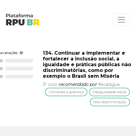
134. Continuar a implementar e
avaliações
fortalecer a inclusão social, a
0
igualdade e práticas públicas não
0
discriminatórias, como por
exemplo o Brasil sem Miséria
0
2º ciclo
recomendado por
Nicarágua
Combate à pobreza
Desigualdade social
Não-discriminação