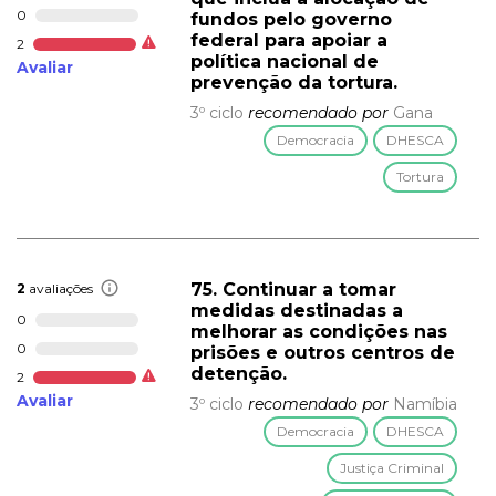
0
fundos pelo governo
federal para apoiar a
2
política nacional de
Avaliar
prevenção da tortura.
3º ciclo
recomendado por
Gana
Democracia
DHESCA
Tortura
75. Continuar a tomar
2
avaliações
medidas destinadas a
0
melhorar as condições nas
0
prisões e outros centros de
detenção.
2
Avaliar
3º ciclo
recomendado por
Namíbia
Democracia
DHESCA
Justiça Criminal