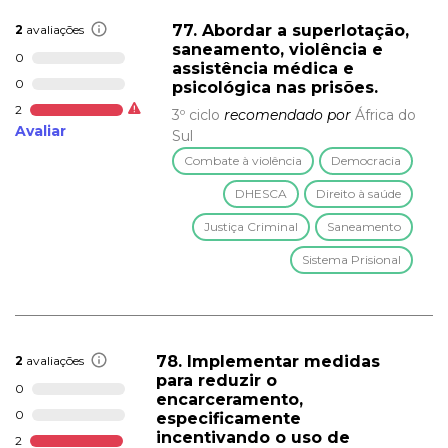
77. Abordar a superlotação,
2
avaliações
saneamento, violência e
0
assistência médica e
0
psicológica nas prisões.
2
3º ciclo
recomendado por
África do
Avaliar
Sul
Combate à violência
Democracia
DHESCA
Direito à saúde
Justiça Criminal
Saneamento
Sistema Prisional
78. Implementar medidas
2
avaliações
para reduzir o
0
encarceramento,
0
especificamente
incentivando o uso de
2