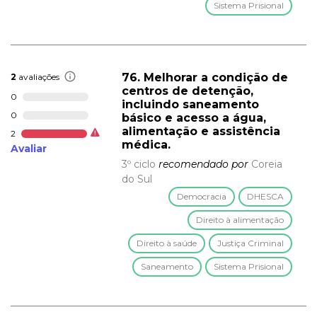
Sistema Prisional
76. Melhorar a condição de
2
avaliações
centros de detenção,
0
incluindo saneamento
0
básico e acesso a água,
alimentação e assistência
2
médica.
Avaliar
3º ciclo
recomendado por
Coreia
do Sul
Democracia
DHESCA
Direito à alimentação
Direito à saúde
Justiça Criminal
Saneamento
Sistema Prisional