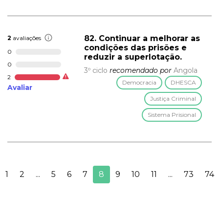
82. Continuar a melhorar as
2
avaliações
condições das prisões e
0
reduzir a superlotação.
0
3º ciclo
recomendado por
Angola
2
Democracia
DHESCA
Avaliar
Justiça Criminal
Sistema Prisional
1
2
...
5
6
7
8
9
10
11
...
73
74