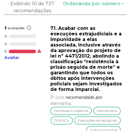
Exibindo 10 de 737
Ordenando por número
recomendações
71. Acabar com as
3
avaliações
execuções extrajudiciais e a
0
impunidade a elas
0
associada, inclusive através
da aprovação do projeto de
3
lei nº 4471/2012, abolindo a
Avaliar
classificação “resistência à
prisão seguida de morte” e
garantindo que todos os
óbitos após intervenções
policiais sejam investigados
de forma imparcial.
3º ciclo
recomendado por
Alemanha
Combate à violência
Democracia
DHESCA
Execuções extrajudiciais
Justiça Criminal