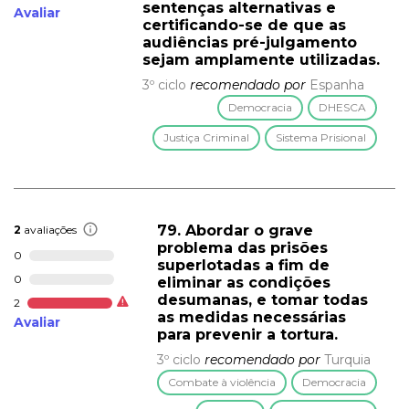
sentenças alternativas e
Avaliar
certificando-se de que as
audiências pré-julgamento
sejam amplamente utilizadas.
3º ciclo
recomendado por
Espanha
Democracia
DHESCA
Justiça Criminal
Sistema Prisional
79. Abordar o grave
2
avaliações
problema das prisões
0
superlotadas a fim de
0
eliminar as condições
desumanas, e tomar todas
2
as medidas necessárias
Avaliar
para prevenir a tortura.
3º ciclo
recomendado por
Turquia
Combate à violência
Democracia