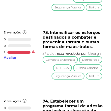
Segurança Pública
Tortura
73. Intensificar os esforços
2
avaliações
destinados a combater e
0
prevenir a tortura e outras
0
formas de maus-tratos.
2
3º ciclo
recomendado por
Geórgia
Avaliar
Combate à violência
Democracia
DHESCA
Justiça Criminal
Segurança Pública
Tortura
74. Estabelecer um
2
avaliações
programa formal de adesão
0
que inclua a alocação de