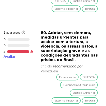
DHESCA
Justiça Criminal
Sistema Prisional
Tortura
80. Adotar, sem demora,
2
avaliações
medidas urgentes para
0
acabar com a tortura, a
0
violência, os assassinatos, a
superlotação grave e as
2
condições degradantes nas
Avaliar
prisões do Brasil.
3º ciclo
recomendado por
Venezuela
Democracia
DHESCA
Execuções extrajudiciais
Justiça Criminal
Sistema Prisional
Tortura