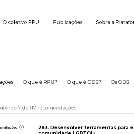
O coletivo RPU
Publicações
Sobre a Plataf
iações
O que é RPU?
O que é ODS?
Os ODS
xibindo 7 de 117 recomendações
283. Desenvolver ferramentas para e
avaliações
comunidade LGBTQI+