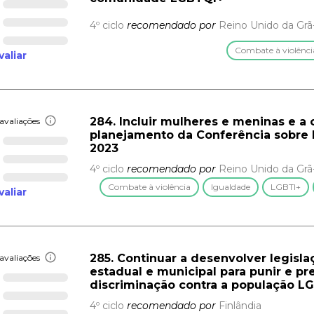
4º ciclo
recomendado por
Reino Unido da Grã
Combate à violênci
valiar
284. Incluir mulheres e meninas e 
avaliações
planejamento da Conferência sobre 
2023
4º ciclo
recomendado por
Reino Unido da Grã
Combate à violência
Igualdade
LGBTI+
valiar
285. Continuar a desenvolver legislaç
avaliações
estadual e municipal para punir e pr
discriminação contra a população L
4º ciclo
recomendado por
Finlândia