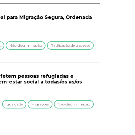
obal para Migração Segura, Ordenada
s
Não-discriminação
Ratificação de tratados
 afetem pessoas refugiadas e
m-estar social a todas/os as/os
Igualdade
Migrações
Não-discriminação