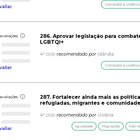
Combate à violênci
valiar
286. Aprovar legislação para combat
avaliações
LGBTQI+
4º ciclo
recomendado por
Islândia
Combate à violênci
valiar
287. Fortalecer ainda mais as políti
avaliações
refugiadas, migrantes e comunidade
4º ciclo
recomendado por
Ucrânia
Igualdade
Migrações
Não-d
valiar