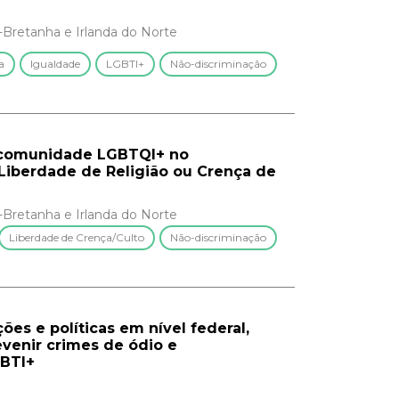
-Bretanha e Irlanda do Norte
a
Igualdade
LGBTI+
Não-discriminação
a comunidade LGBTQI+ no
Liberdade de Religião ou Crença de
-Bretanha e Irlanda do Norte
Liberdade de Crença/Culto
Não-discriminação
ões e políticas em nível federal,
evenir crimes de ódio e
GBTI+