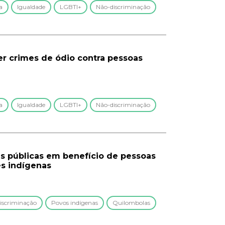
a
Igualdade
LGBTI+
Não-discriminação
er crimes de ódio contra pessoas
a
Igualdade
LGBTI+
Não-discriminação
cas públicas em benefício de pessoas
s indígenas
iscriminação
Povos indígenas
Quilombolas