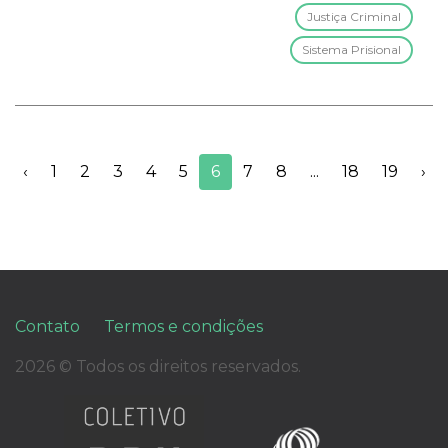
Justiça Criminal
Sistema Prisional
‹
1
2
3
4
5
6
7
8
...
18
19
›
Contato
Termos e condições
2026 © Todos os direitos reservados.