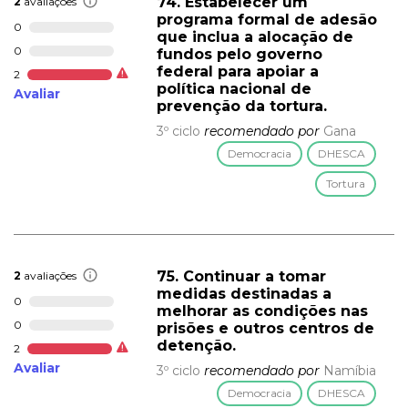
74. Estabelecer um
2
avaliações
programa formal de adesão
0
que inclua a alocação de
0
fundos pelo governo
federal para apoiar a
2
política nacional de
Avaliar
prevenção da tortura.
3º ciclo
recomendado por
Gana
Democracia
DHESCA
Tortura
75. Continuar a tomar
2
avaliações
medidas destinadas a
0
melhorar as condições nas
0
prisões e outros centros de
detenção.
2
Avaliar
3º ciclo
recomendado por
Namíbia
Democracia
DHESCA