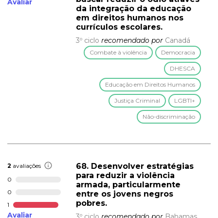
Avaliar
da integração da educação
em direitos humanos nos
currículos escolares.
3º ciclo
recomendado por
Canadá
Combate à violência
Democracia
DHESCA
Educação em Direitos Humanos
Justiça Criminal
LGBTI+
Não-discriminação
68. Desenvolver estratégias
2
avaliações
para reduzir a violência
0
armada, particularmente
0
entre os jovens negros
pobres.
1
Avaliar
3º ciclo
recomendado por
Bahamas