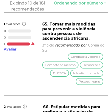
Exibindo 10 de 181
Ordenando por número
recomendações
65. Tomar mais medidas
1
avaliações
para prevenir a violência
0
contra pessoas de
0
ascendência africana.
1
3º ciclo
recomendado por
Coreia do
Avaliar
Sul
Combate à violência
Combate ao racismo
Democracia
DHESCA
Não-discriminação
Pessoas negras
66. Estipular medidas para
2
avaliações
melhorar a situação de