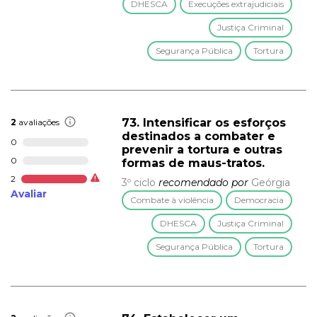
DHESCA
Execuções extrajudiciais
Justiça Criminal
Segurança Pública
Tortura
73. Intensificar os esforços
2
avaliações
destinados a combater e
0
prevenir a tortura e outras
0
formas de maus-tratos.
2
3º ciclo
recomendado por
Geórgia
Avaliar
Combate à violência
Democracia
DHESCA
Justiça Criminal
Segurança Pública
Tortura