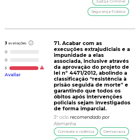
Justiça Criminal
Segurança Pública
71. Acabar com as
3
avaliações
execuções extrajudiciais e a
0
impunidade a elas
0
associada, inclusive através
da aprovação do projeto de
3
lei nº 4471/2012, abolindo a
Avaliar
classificação “resistência à
prisão seguida de morte” e
garantindo que todos os
óbitos após intervenções
policiais sejam investigados
de forma imparcial.
3º ciclo
recomendado por
Alemanha
Combate à violência
Democracia