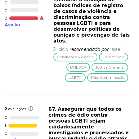
0
baixos índices de registro
0
de casos de violência e
discriminação contra
2
pessoas LGBTI e para
Avaliar
desenvolver políticas de
punição e prevenção de tais
atos.
3º ciclo
recomendado por
Israel
Combate à violência
Democracia
DHESCA
Justiça Criminal
LGBTI+
Não-discriminação
67. Assegurar que todos os
2
avaliações
crimes de ódio contra
0
pessoas LGBTI sejam
1
cuidadosamente
investigados e processados e
0
buscar reduzir o ódio através