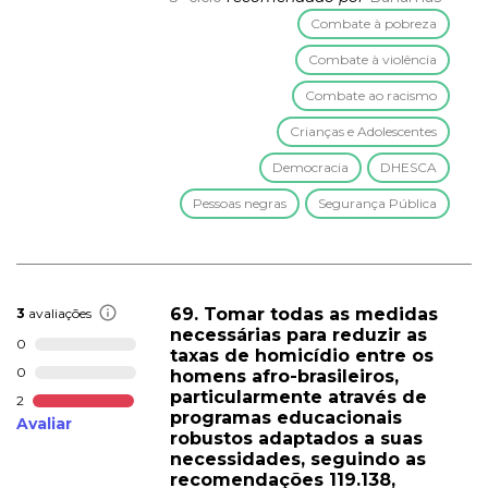
Combate à pobreza
Combate à violência
Combate ao racismo
Crianças e Adolescentes
Democracia
DHESCA
Pessoas negras
Segurança Pública
69. Tomar todas as medidas
3
avaliações
necessárias para reduzir as
0
taxas de homicídio entre os
0
homens afro-brasileiros,
particularmente através de
2
programas educacionais
Avaliar
robustos adaptados a suas
necessidades, seguindo as
recomendações 119.138,