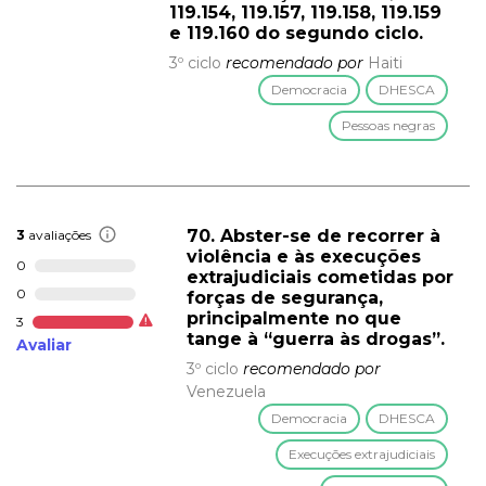
119.154, 119.157, 119.158, 119.159
e 119.160 do segundo ciclo.
3º ciclo
recomendado por
Haiti
Democracia
DHESCA
Pessoas negras
70. Abster-se de recorrer à
3
avaliações
violência e às execuções
0
extrajudiciais cometidas por
0
forças de segurança,
principalmente no que
3
tange à “guerra às drogas”.
Avaliar
3º ciclo
recomendado por
Venezuela
Democracia
DHESCA
Execuções extrajudiciais