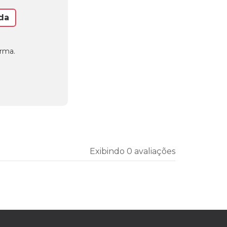
da
orma.
Exibindo 0 avaliações