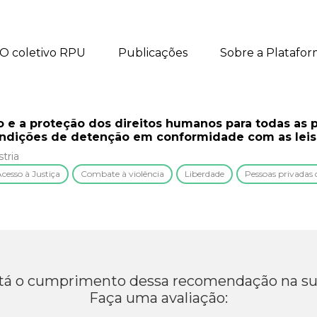
O coletivo RPU
Publicações
Sobre a Platafo
o e a proteção dos direitos humanos para todas as 
ondições de detenção em conformidade com as leis 
tria
cesso à Justiça
Combate à violência
Liberdade
Pessoas privadas 
á o cumprimento dessa recomendação na su
Faça uma avaliação: