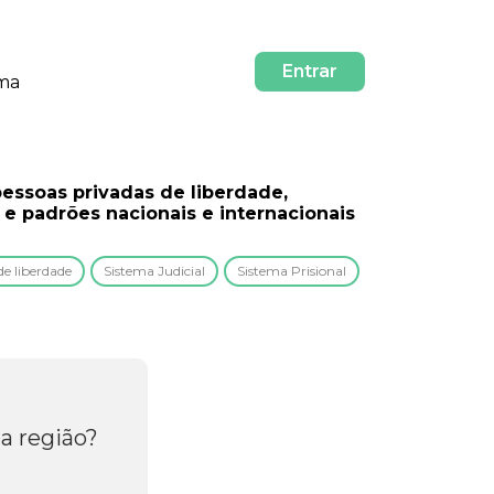
Entrar
rma
pessoas privadas de liberdade,
e padrões nacionais e internacionais
de liberdade
Sistema Judicial
Sistema Prisional
a região?