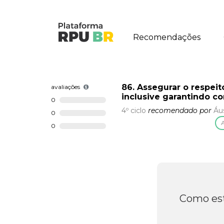
Recomendações
86. Assegurar o respeit
avaliações
inclusive garantindo c
0
4º ciclo
recomendado por
Áus
0
A
0
Como est