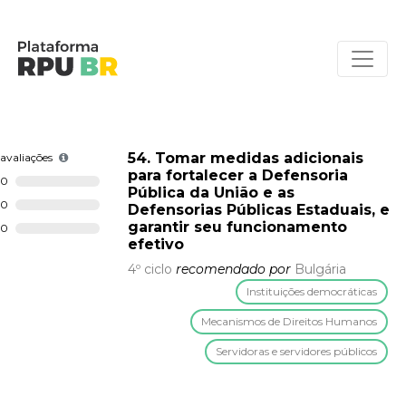
54. Tomar medidas adicionais
avaliações
para fortalecer a Defensoria
0
Pública da União e as
0
Defensorias Públicas Estaduais, e
garantir seu funcionamento
0
efetivo
4º ciclo
recomendado por
Bulgária
Instituições democráticas
Mecanismos de Direitos Humanos
Servidoras e servidores públicos