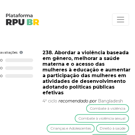
238. Abordar a violência baseada
avaliações
em gênero, melhorar a saúde
0
materna e o acesso das
0
mulheres à educação e aumentar
a participação das mulheres em
0
atividades de desenvolvimento
adotando políticas públicas
efetivas
4º ciclo
recomendado por
Bangladesh
Combate à violência
Combate à violência sexual
Crianças e Adolescentes
Direito à saúde