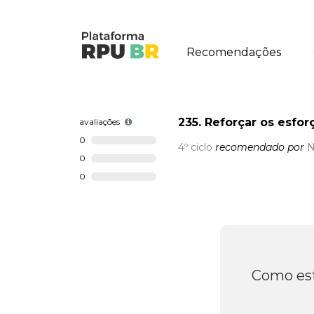
Recomendações
235. Reforçar os esfo
avaliações
0
4º ciclo
recomendado por
N
0
0
Como est