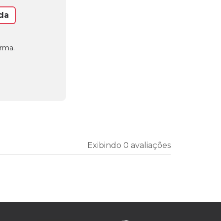
da
orma.
Exibindo 0 avaliações