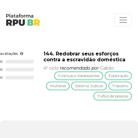
144. Redobrar seus esforços
avaliações
contra a escravidão doméstica
0
4º ciclo
recomendado por
Gabão
0
Crianças e Adolescentes
Exploração
0
Mulheres
Sistema Judicial
Trabalho
Tráfico de pessoas