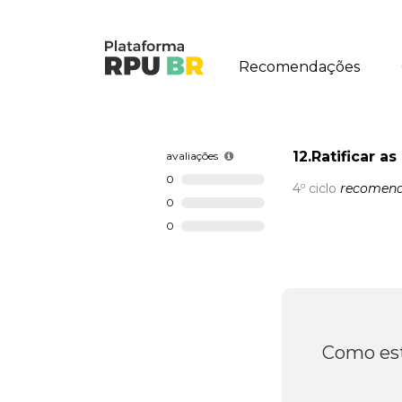
Recomendações
12.Ratificar 
avaliações
0
4º ciclo
recomend
0
0
Como est