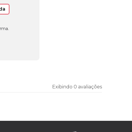
da
orma.
Exibindo 0 avaliações