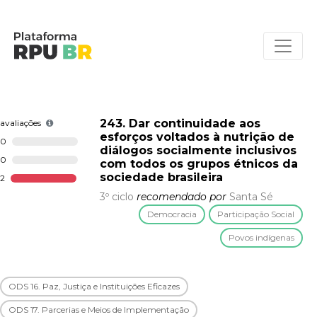
243. Dar continuidade aos
avaliações
esforços voltados à nutrição de
0
diálogos socialmente inclusivos
0
com todos os grupos étnicos da
sociedade brasileira
2
3º ciclo
recomendado por
Santa Sé
Democracia
Participação Social
Povos indígenas
ODS 16. Paz, Justiça e Instituições Eficazes
ODS 17. Parcerias e Meios de Implementação