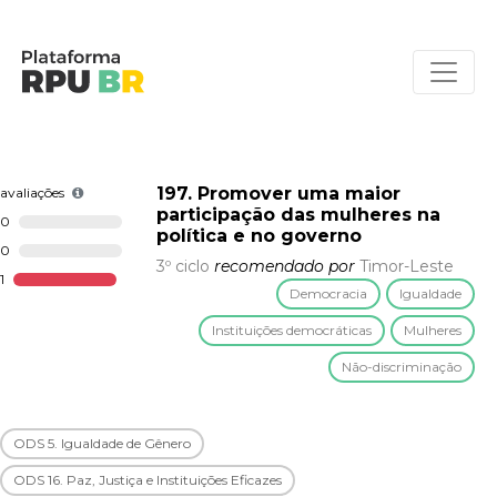
197. Promover uma maior
avaliações
participação das mulheres na
0
política e no governo
0
3º ciclo
recomendado por
Timor-Leste
1
Democracia
Igualdade
Instituições democráticas
Mulheres
Não-discriminação
ODS 5. Igualdade de Gênero
ODS 16. Paz, Justiça e Instituições Eficazes