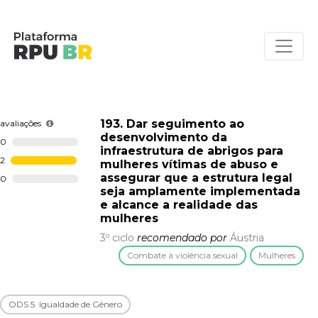
193. Dar seguimento ao
avaliações
desenvolvimento da
0
infraestrutura de abrigos para
2
mulheres vítimas de abuso e
assegurar que a estrutura legal
0
seja amplamente implementada
e alcance a realidade das
mulheres
3º ciclo
recomendado por
Áustria
Combate à violência sexual
Mulheres
ODS 5. Igualdade de Gênero