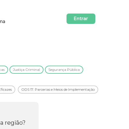
Entrar
rma
cas
Justiça Criminal
Segurança Pública
Eficazes
ODS 17. Parcerias e Meios de Implementação
a região?