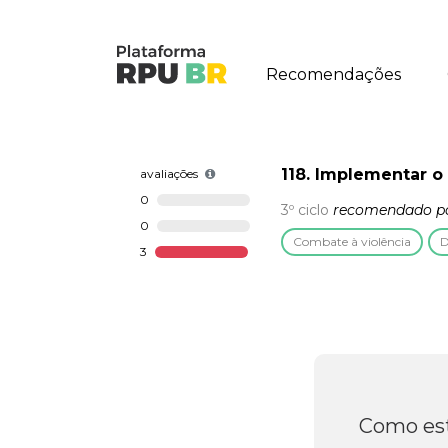
Recomendações
118. Implementar o
avaliações
0
3º ciclo
recomendado p
0
Combate à violência
D
3
Como est