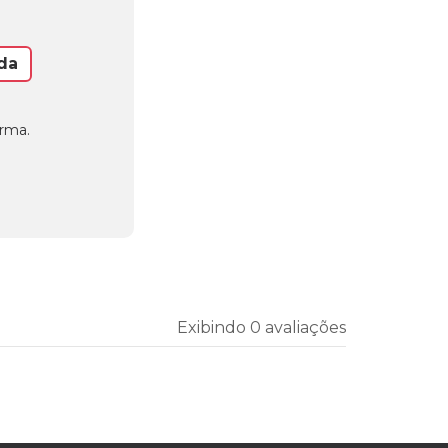
da
orma.
Exibindo 0 avaliações