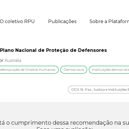
O coletivo RPU
Publicações
Sobre a Platafo
 Plano Nacional de Proteção de Defensores
or
Austrália
efensoras/es de Direitos Humanos
Democracia
Instituições democráti
ODS 16. Paz, Justiça e Instituições 
á o cumprimento dessa recomendação na su