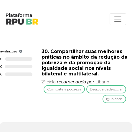
30. Compartilhar suas melhores
avaliações
práticas no âmbito da redução da
0
pobreza e da promoção da
0
igualdade social nos níveis
bilateral e multilateral.
0
2º ciclo
recomendado por
Líbano
Combate à pobreza
Desigualdade social
Igualdade