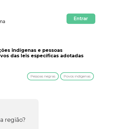
Entrar
rma
̧ões indígenas e pessoas
os das leis específicas adotadas
Pessoas negras
Povos indígenas
a região?