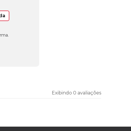
da
orma.
Exibindo 0 avaliações