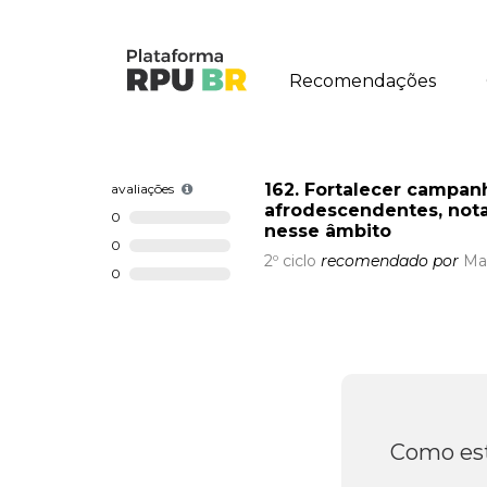
Recomendações
162. Fortalecer campanh
avaliações
afrodescendentes, nota
0
nesse âmbito
0
2º ciclo
recomendado por
Ma
0
Como est