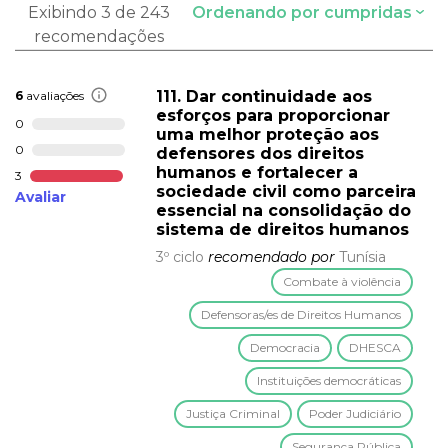
Exibindo 3 de 243
Ordenando por cumpridas
recomendações
111. Dar continuidade aos
6
avaliações
esforços para proporcionar
0
uma melhor proteção aos
0
defensores dos direitos
humanos e fortalecer a
3
sociedade civil como parceira
Avaliar
essencial na consolidação do
sistema de direitos humanos
3º ciclo
recomendado por
Tunísia
Combate à violência
Defensoras/es de Direitos Humanos
Democracia
DHESCA
Instituições democráticas
Justiça Criminal
Poder Judiciário
Segurança Pública