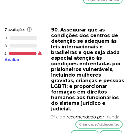
90. Assegurar que as
7
avaliações
condições dos centros de
0
detenção se adequem às
0
leis internacionais e
brasileiras e que seja dada
2
especial atenção às
Avaliar
condições enfrentadas por
prisioneiros vulneráveis,
incluindo mulheres
grávidas, crianças e pessoas
LGBTI; e proporcionar
formação em direitos
humanos aos funcionários
do sistema jurídico e
judicial.
3º ciclo
recomendado por
Irlanda
Crianças e Adolescentes