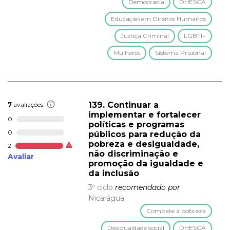
Democracia
DHESCA
Educação em Direitos Humanos
Justiça Criminal
LGBTI+
Mulheres
Sistema Prisional
139. Continuar a
7
avaliações
implementar e fortalecer
0
políticas e programas
0
públicos para redução da
pobreza e desigualdade,
2
não discriminação e
Avaliar
promoção da igualdade e
da inclusão
3º ciclo
recomendado por
Nicarágua
Combate à pobreza
Desigualdade social
DHESCA