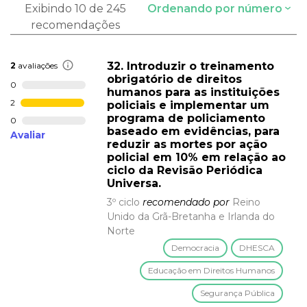
Exibindo 10 de 245
Ordenando por número
recomendações
32. Introduzir o treinamento
2
avaliações
obrigatório de direitos
0
humanos para as instituições
2
policiais e implementar um
programa de policiamento
0
baseado em evidências, para
Avaliar
reduzir as mortes por ação
policial em 10% em relação ao
ciclo da Revisão Periódica
Universa.
3º ciclo
recomendado por
Reino
Unido da Grã-Bretanha e Irlanda do
Norte
Democracia
DHESCA
Educação em Direitos Humanos
Segurança Pública