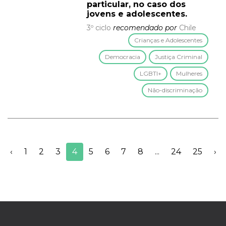
particular, no caso dos
jovens e adolescentes.
3º ciclo
recomendado por
Chile
Crianças e Adolescentes
Democracia
Justiça Criminal
LGBTI+
Mulheres
Não-discriminação
‹
1
2
3
4
5
6
7
8
...
24
25
›