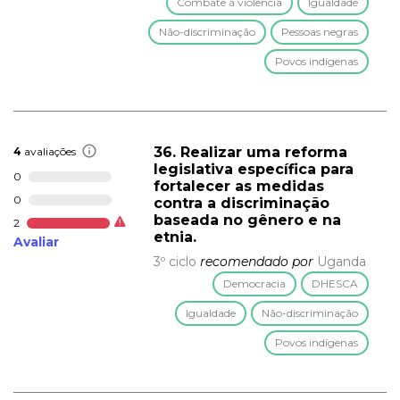
Combate à violência
Igualdade
Não-discriminação
Pessoas negras
Povos indígenas
36. Realizar uma reforma
4
avaliações
legislativa específica para
0
fortalecer as medidas
0
contra a discriminação
baseada no gênero e na
2
etnia.
Avaliar
3º ciclo
recomendado por
Uganda
Democracia
DHESCA
Igualdade
Não-discriminação
Povos indígenas