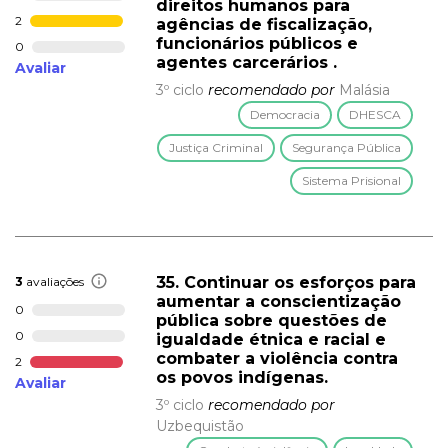
direitos humanos para
2
agências de fiscalização,
funcionários públicos e
0
agentes carcerários .
Avaliar
3º ciclo
recomendado por
Malásia
Democracia
DHESCA
Justiça Criminal
Segurança Pública
Sistema Prisional
35. Continuar os esforços para
3
avaliações
aumentar a conscientização
0
pública sobre questões de
0
igualdade étnica e racial e
combater a violência contra
2
os povos indígenas.
Avaliar
3º ciclo
recomendado por
Uzbequistão