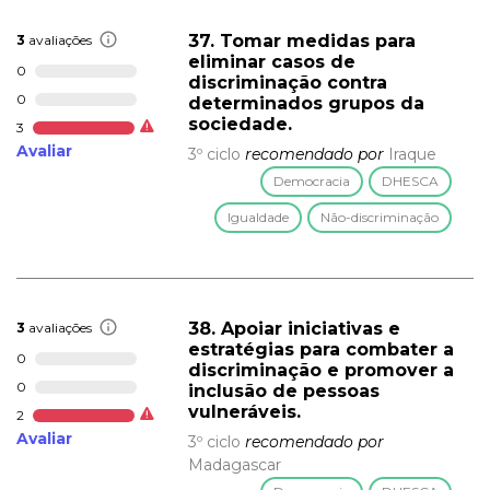
37. Tomar medidas para
3
avaliações
eliminar casos de
0
discriminação contra
0
determinados grupos da
sociedade.
3
Avaliar
3º ciclo
recomendado por
Iraque
Democracia
DHESCA
Igualdade
Não-discriminação
38. Apoiar iniciativas e
3
avaliações
estratégias para combater a
0
discriminação e promover a
0
inclusão de pessoas
vulneráveis.
2
Avaliar
3º ciclo
recomendado por
Madagascar