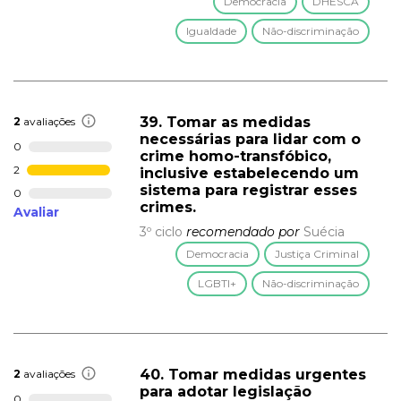
Democracia
DHESCA
Igualdade
Não-discriminação
39. Tomar as medidas
2
avaliações
necessárias para lidar com o
0
crime homo-transfóbico,
2
inclusive estabelecendo um
sistema para registrar esses
0
crimes.
Avaliar
3º ciclo
recomendado por
Suécia
Democracia
Justiça Criminal
LGBTI+
Não-discriminação
40. Tomar medidas urgentes
2
avaliações
para adotar legislação
0