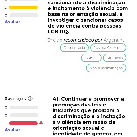
sancionando a discriminação
2
e incitamento à violência com
base na orientação sexual, e
0
investigar e sancionar casos
Avaliar
de violência contra pessoas
LGBTIQ.
3º ciclo
recomendado por
Argentina
Democracia
Justiça Criminal
LGBTI+
Mulheres
Não-discriminação
41. Continuar a promover a
3
avaliações
promoção das leis e
0
iniciativas que proíbam a
0
discriminação e a incitação
à violência em razão da
2
orientação sexual e
Avaliar
identidade de gênero, em