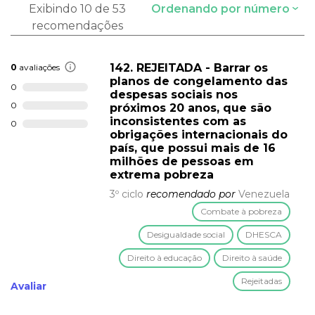
Exibindo 10 de 53
Ordenando por número
recomendações
142. REJEITADA - Barrar os
0
avaliações
planos de congelamento das
0
despesas sociais nos
0
próximos 20 anos, que são
inconsistentes com as
0
obrigações internacionais do
país, que possui mais de 16
milhões de pessoas em
extrema pobreza
3º ciclo
recomendado por
Venezuela
Combate à pobreza
Desigualdade social
DHESCA
Direito à educação
Direito à saúde
Rejeitadas
Avaliar