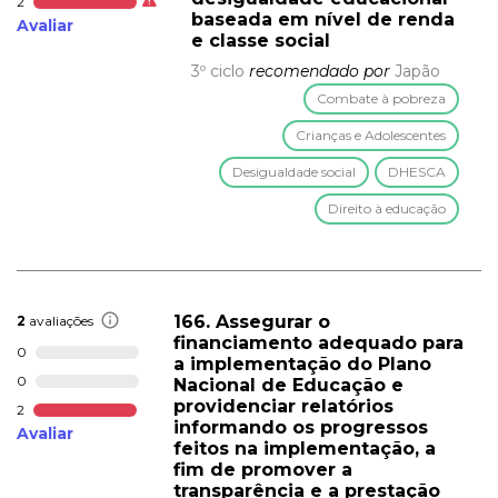
2
baseada em nível de renda
Avaliar
e classe social
3º ciclo
recomendado por
Japão
Combate à pobreza
Crianças e Adolescentes
Desigualdade social
DHESCA
Direito à educação
166. Assegurar o
2
avaliações
financiamento adequado para
0
a implementação do Plano
0
Nacional de Educação e
providenciar relatórios
2
informando os progressos
Avaliar
feitos na implementação, a
fim de promover a
transparência e a prestação