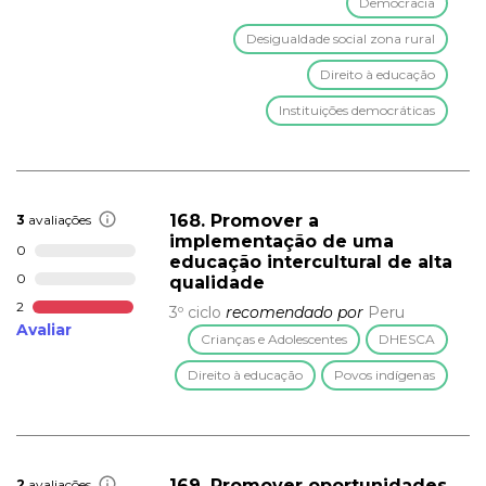
Democracia
Desigualdade social zona rural
Direito à educação
Instituições democráticas
168. Promover a
3
avaliações
implementação de uma
0
educação intercultural de alta
0
qualidade
2
3º ciclo
recomendado por
Peru
Avaliar
Crianças e Adolescentes
DHESCA
Direito à educação
Povos indígenas
169. Promover oportunidades
2
avaliações