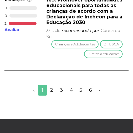
educacionais para todas as
0
crianças de acordo com a
0
Declaração de Incheon para a
Educação 2030
2
Avaliar
3º ciclo
recomendado por
Coreia do
Sul
Crianças e Adolescentes
DHESCA
Direito à educação
‹
1
2
3
4
5
6
›