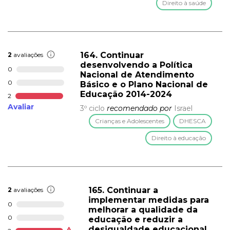
Direito à saúde
164. Continuar
2
avaliações
desenvolvendo a Política
0
Nacional de Atendimento
0
Básico e o Plano Nacional de
Educação 2014-2024
2
Avaliar
3º ciclo
recomendado por
Israel
Crianças e Adolescentes
DHESCA
Direito à educação
165. Continuar a
2
avaliações
implementar medidas para
0
melhorar a qualidade da
0
educação e reduzir a
desigualdade educacional