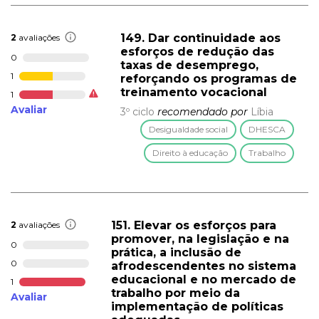
149. Dar continuidade aos
2
avaliações
esforços de redução das
0
taxas de desemprego,
1
reforçando os programas de
treinamento vocacional
1
Avaliar
3º ciclo
recomendado por
Líbia
Desigualdade social
DHESCA
Direito à educação
Trabalho
151. Elevar os esforços para
2
avaliações
promover, na legislação e na
0
prática, a inclusão de
0
afrodescendentes no sistema
educacional e no mercado de
1
trabalho por meio da
Avaliar
implementação de políticas