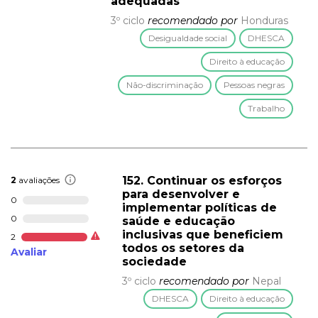
adequadas
3º ciclo
recomendado por
Honduras
Desigualdade social
DHESCA
Direito à educação
Não-discriminação
Pessoas negras
Trabalho
152. Continuar os esforços
2
avaliações
para desenvolver e
0
implementar políticas de
0
saúde e educação
inclusivas que beneficiem
2
todos os setores da
Avaliar
sociedade
3º ciclo
recomendado por
Nepal
DHESCA
Direito à educação