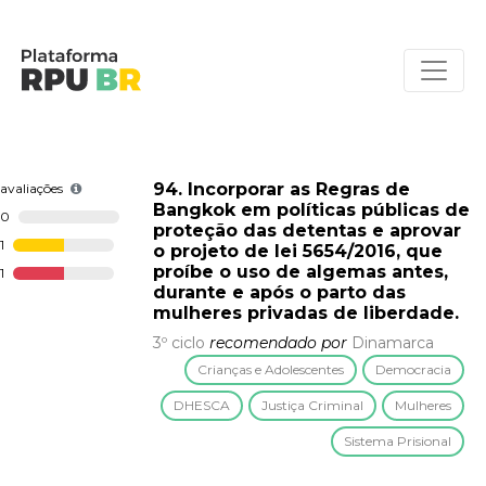
94. Incorporar as Regras de
avaliações
Bangkok em políticas públicas de
0
proteção das detentas e aprovar
1
o projeto de lei 5654/2016, que
proíbe o uso de algemas antes,
1
durante e após o parto das
mulheres privadas de liberdade.
3º ciclo
recomendado por
Dinamarca
Crianças e Adolescentes
Democracia
DHESCA
Justiça Criminal
Mulheres
Sistema Prisional