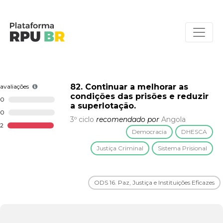
82. Continuar a melhorar as
avaliações
condições das prisões e reduzir
0
a superlotação.
0
3º ciclo
recomendado por
Angola
2
Democracia
DHESCA
Justiça Criminal
Sistema Prisional
ODS 16. Paz, Justiça e Instituições Eficazes