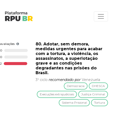
80. Adotar, sem demora,
avaliações
medidas urgentes para acabar
0
com a tortura, a violência, os
0
assassinatos, a superlotação
grave e as condições
2
degradantes nas prisões do
Brasil.
3º ciclo
recomendado por
Venezuela
Democracia
DHESCA
Execuções extrajudiciais
Justiça Criminal
Sistema Prisional
Tortura